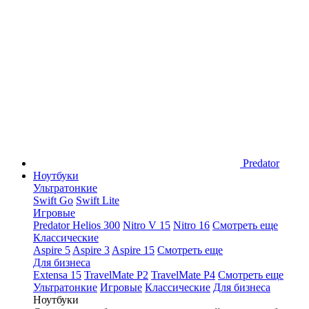
Predator
Ноутбуки
Ультратонкие
Swift Go
Swift Lite
Игровые
Predator Helios 300
Nitro V 15
Nitro 16
Смотреть еще
Классические
Aspire 5
Aspire 3
Aspire 15
Смотреть еще
Для бизнеса
Extensa 15
TravelMate P2
TravelMate P4
Смотреть еще
Ультратонкие
Игровые
Классические
Для бизнеса
Ноутбуки