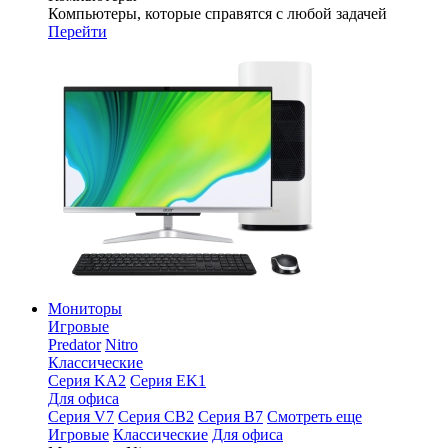
Компьютеры, которые справятся с любой задачей
Перейти
Мониторы
Игровые
Predator
Nitro
Классические
Серия KA2
Серия EK1
Для офиса
Серия V7
Серия CB2
Серия B7
Смотреть еще
Игровые
Классические
Для офиса