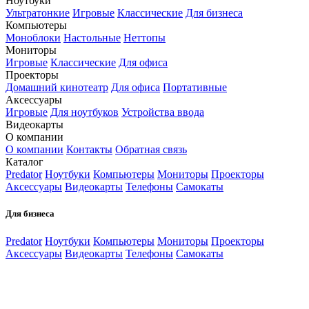
Ноутбуки
Ультратонкие
Игровые
Классические
Для бизнеса
Компьютеры
Моноблоки
Настольные
Неттопы
Мониторы
Игровые
Классические
Для офиса
Проекторы
Домашний кинотеатр
Для офиса
Портативные
Аксессуары
Игровые
Для ноутбуков
Устройства ввода
Видеокарты
О компании
О компании
Контакты
Обратная связь
Каталог
Predator
Ноутбуки
Компьютеры
Мониторы
Проекторы
Аксессуары
Видеокарты
Телефоны
Самокаты
Для бизнеса
Predator
Ноутбуки
Компьютеры
Мониторы
Проекторы
Аксессуары
Видеокарты
Телефоны
Самокаты