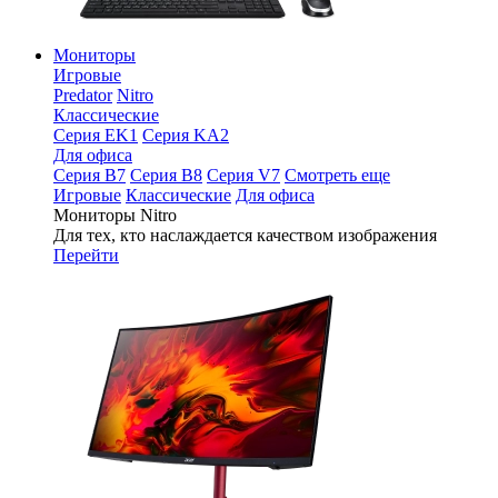
Мониторы
Игровые
Predator
Nitro
Классические
Серия EK1
Серия KA2
Для офиса
Серия B7
Серия B8
Серия V7
Смотреть еще
Игровые
Классические
Для офиса
Мониторы Nitro
Для тех, кто наслаждается качеством изображения
Перейти