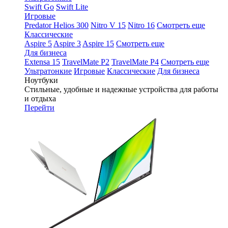
Swift Go
Swift Lite
Игровые
Predator Helios 300
Nitro V 15
Nitro 16
Смотреть еще
Классические
Aspire 5
Aspire 3
Aspire 15
Смотреть еще
Для бизнеса
Extensa 15
TravelMate P2
TravelMate P4
Смотреть еще
Ультратонкие
Игровые
Классические
Для бизнеса
Ноутбуки
Стильные, удобные и надежные устройства для работы
и отдыха
Перейти