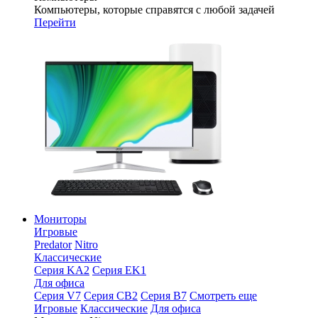
Компьютеры, которые справятся с любой задачей
Перейти
Мониторы
Игровые
Predator
Nitro
Классические
Серия KA2
Серия EK1
Для офиса
Серия V7
Серия CB2
Серия B7
Смотреть еще
Игровые
Классические
Для офиса