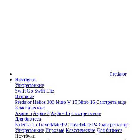
Predator
Ноутбуки
Ультратонкие
Swift Go
Swift Lite
Игровые
Predator Helios 300
Nitro V 15
Nitro 16
Смотреть еще
Классические
Aspire 5
Aspire 3
Aspire 15
Смотреть еще
Для бизнеса
Extensa 15
TravelMate P2
TravelMate P4
Смотреть еще
Ультратонкие
Игровые
Классические
Для бизнеса
Ноутбуки