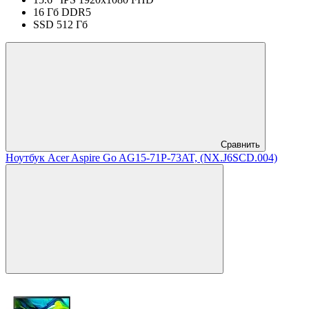
16 Гб DDR5
SSD 512 Гб
Сравнить
Ноутбук Acer Aspire Go AG15-71P-73AT, (NX.J6SCD.004)