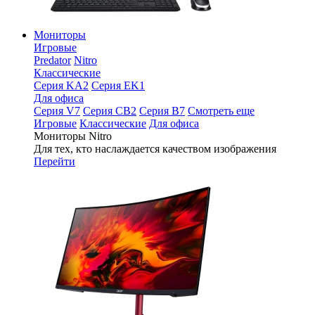
Мониторы
Игровые
Predator
Nitro
Классические
Серия KA2
Серия EK1
Для офиса
Серия V7
Серия CB2
Серия B7
Смотреть еще
Игровые
Классические
Для офиса
Мониторы Nitro
Для тех, кто наслаждается качеством изображения
Перейти