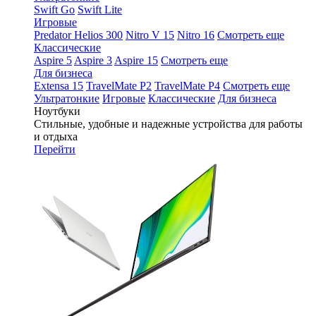
Swift Go
Swift Lite
Игровые
Predator Helios 300
Nitro V 15
Nitro 16
Смотреть еще
Классические
Aspire 5
Aspire 3
Aspire 15
Смотреть еще
Для бизнеса
Extensa 15
TravelMate P2
TravelMate P4
Смотреть еще
Ультратонкие
Игровые
Классические
Для бизнеса
Ноутбуки
Стильные, удобные и надежные устройства для работы
и отдыха
Перейти