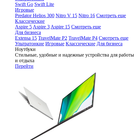
Swift Go
Swift Lite
Игровые
Predator Helios 300
Nitro V 15
Nitro 16
Смотреть еще
Классические
Aspire 5
Aspire 3
Aspire 15
Смотреть еще
Для бизнеса
Extensa 15
TravelMate P2
TravelMate P4
Смотреть еще
Ультратонкие
Игровые
Классические
Для бизнеса
Ноутбуки
Стильные, удобные и надежные устройства для работы
и отдыха
Перейти