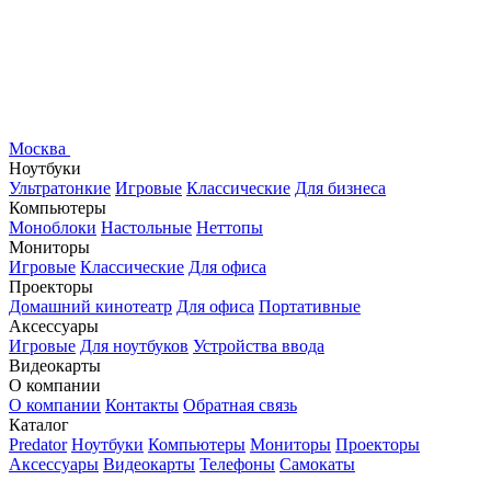
Москва
Ноутбуки
Ультратонкие
Игровые
Классические
Для бизнеса
Компьютеры
Моноблоки
Настольные
Неттопы
Мониторы
Игровые
Классические
Для офиса
Проекторы
Домашний кинотеатр
Для офиса
Портативные
Аксессуары
Игровые
Для ноутбуков
Устройства ввода
Видеокарты
О компании
О компании
Контакты
Обратная связь
Каталог
Predator
Ноутбуки
Компьютеры
Мониторы
Проекторы
Аксессуары
Видеокарты
Телефоны
Самокаты