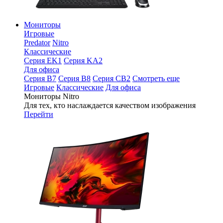
Мониторы
Игровые
Predator
Nitro
Классические
Серия EK1
Серия KA2
Для офиса
Серия B7
Серия B8
Серия CB2
Смотреть еще
Игровые
Классические
Для офиса
Мониторы Nitro
Для тех, кто наслаждается качеством изображения
Перейти