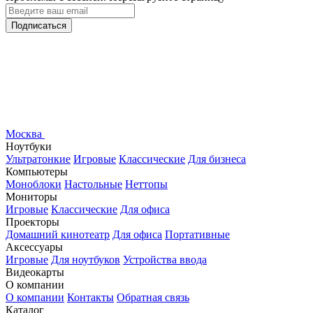
Подписаться
Москва
Ноутбуки
Ультратонкие
Игровые
Классические
Для бизнеса
Компьютеры
Моноблоки
Настольные
Неттопы
Мониторы
Игровые
Классические
Для офиса
Проекторы
Домашний кинотеатр
Для офиса
Портативные
Аксессуары
Игровые
Для ноутбуков
Устройства ввода
Видеокарты
О компании
О компании
Контакты
Обратная связь
Каталог