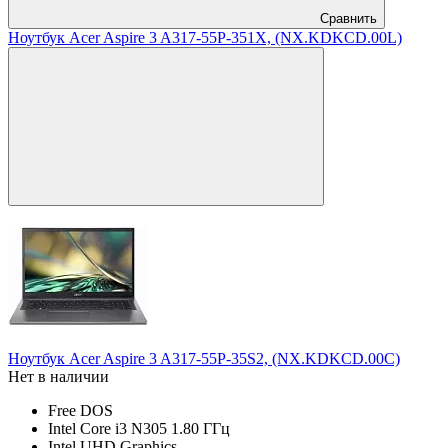
Сравнить
Ноутбук Acer Aspire 3 A317-55P-351X, (NX.KDKCD.00L)
Ноутбук Acer Aspire 3 A317-55P-35S2, (NX.KDKCD.00C)
Нет в наличии
Free DOS
Intel Core i3 N305 1.80 ГГц
Intel UHD Graphics