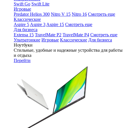
Swift Go
Swift Lite
Игровые
Predator Helios 300
Nitro V 15
Nitro 16
Смотреть еще
Классические
Aspire 5
Aspire 3
Aspire 15
Смотреть еще
Для бизнеса
Extensa 15
TravelMate P2
TravelMate P4
Смотреть еще
Ультратонкие
Игровые
Классические
Для бизнеса
Ноутбуки
Стильные, удобные и надежные устройства для работы
и отдыха
Перейти