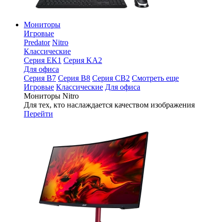
Мониторы
Игровые
Predator
Nitro
Классические
Серия EK1
Серия KA2
Для офиса
Серия B7
Серия B8
Серия CB2
Смотреть еще
Игровые
Классические
Для офиса
Мониторы Nitro
Для тех, кто наслаждается качеством изображения
Перейти