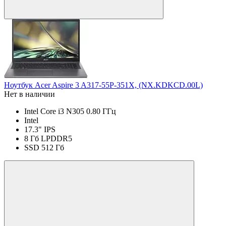
Ноутбук Acer Aspire 3 A317-55P-351X, (NX.KDKCD.00L)
Нет в наличии
Intel Core i3 N305 0.80 ГГц
Intel
17.3" IPS
8 Гб LPDDR5
SSD 512 Гб