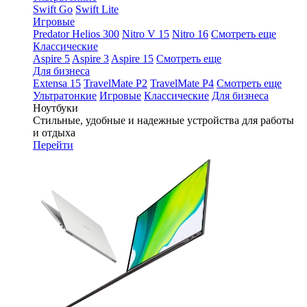
Swift Go
Swift Lite
Игровые
Predator Helios 300
Nitro V 15
Nitro 16
Смотреть еще
Классические
Aspire 5
Aspire 3
Aspire 15
Смотреть еще
Для бизнеса
Extensa 15
TravelMate P2
TravelMate P4
Смотреть еще
Ультратонкие
Игровые
Классические
Для бизнеса
Ноутбуки
Стильные, удобные и надежные устройства для работы
и отдыха
Перейти