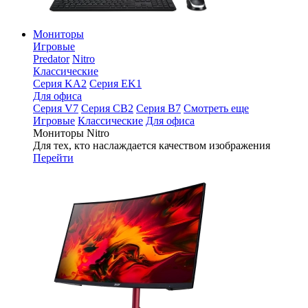
Мониторы
Игровые
Predator
Nitro
Классические
Серия KA2
Серия EK1
Для офиса
Серия V7
Серия CB2
Серия B7
Смотреть еще
Игровые
Классические
Для офиса
Мониторы Nitro
Для тех, кто наслаждается качеством изображения
Перейти