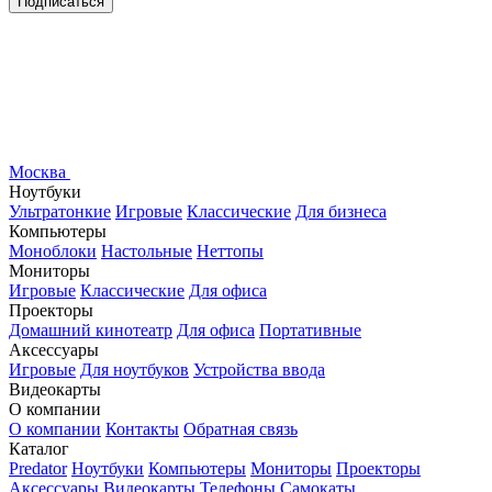
Подписаться
Москва
Ноутбуки
Ультратонкие
Игровые
Классические
Для бизнеса
Компьютеры
Моноблоки
Настольные
Неттопы
Мониторы
Игровые
Классические
Для офиса
Проекторы
Домашний кинотеатр
Для офиса
Портативные
Аксессуары
Игровые
Для ноутбуков
Устройства ввода
Видеокарты
О компании
О компании
Контакты
Обратная связь
Каталог
Predator
Ноутбуки
Компьютеры
Мониторы
Проекторы
Аксессуары
Видеокарты
Телефоны
Самокаты