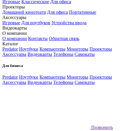
Игровые
Классические
Для офиса
Проекторы
Домашний кинотеатр
Для офиса
Портативные
Аксессуары
Игровые
Для ноутбуков
Устройства ввода
Видеокарты
О компании
О компании
Контакты
Обратная связь
Каталог
Predator
Ноутбуки
Компьютеры
Мониторы
Проекторы
Аксессуары
Видеокарты
Телефоны
Самокаты
Для бизнеса
Predator
Ноутбуки
Компьютеры
Мониторы
Проекторы
Аксессуары
Видеокарты
Телефоны
Самокаты
Позвонить