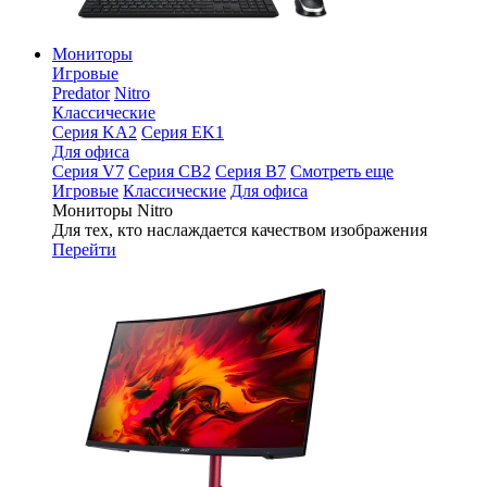
Мониторы
Игровые
Predator
Nitro
Классические
Серия KA2
Серия EK1
Для офиса
Серия V7
Серия CB2
Серия B7
Смотреть еще
Игровые
Классические
Для офиса
Мониторы Nitro
Для тех, кто наслаждается качеством изображения
Перейти