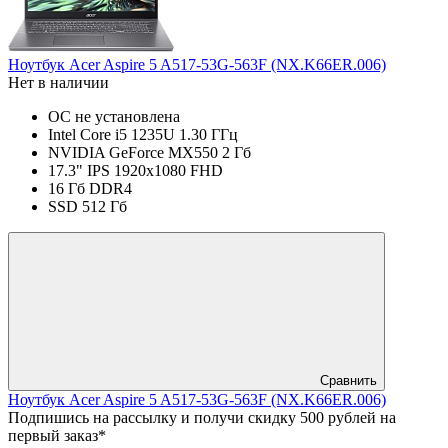
Ноутбук Acer Aspire 5 A517-53G-563F (NX.K66ER.006)
Нет в наличии
ОС не установлена
Intel Core i5 1235U 1.30 ГГц
NVIDIA GeForce MX550 2 Гб
17.3" IPS 1920x1080 FHD
16 Гб DDR4
SSD 512 Гб
Сравнить
Ноутбук Acer Aspire 5 A517-53G-563F (NX.K66ER.006)
Подпишись на рассылку и получи скидку 500 рублей на
первый заказ*