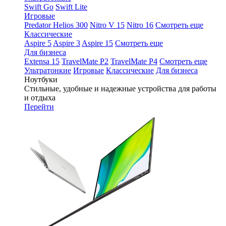
Swift Go
Swift Lite
Игровые
Predator Helios 300
Nitro V 15
Nitro 16
Смотреть еще
Классические
Aspire 5
Aspire 3
Aspire 15
Смотреть еще
Для бизнеса
Extensa 15
TravelMate P2
TravelMate P4
Смотреть еще
Ультратонкие
Игровые
Классические
Для бизнеса
Ноутбуки
Стильные, удобные и надежные устройства для работы
и отдыха
Перейти