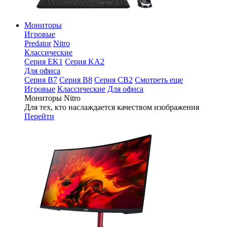
Мониторы
Игровые
Predator
Nitro
Классические
Серия EK1
Серия KA2
Для офиса
Серия B7
Серия B8
Серия CB2
Смотреть еще
Игровые
Классические
Для офиса
Мониторы Nitro
Для тех, кто наслаждается качеством изображения
Перейти