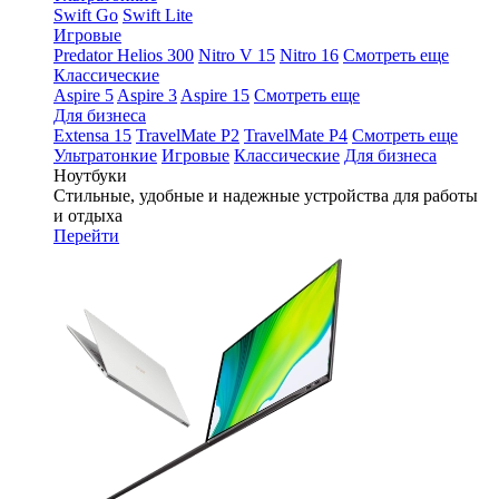
Swift Go
Swift Lite
Игровые
Predator Helios 300
Nitro V 15
Nitro 16
Смотреть еще
Классические
Aspire 5
Aspire 3
Aspire 15
Смотреть еще
Для бизнеса
Extensa 15
TravelMate P2
TravelMate P4
Смотреть еще
Ультратонкие
Игровые
Классические
Для бизнеса
Ноутбуки
Стильные, удобные и надежные устройства для работы
и отдыха
Перейти