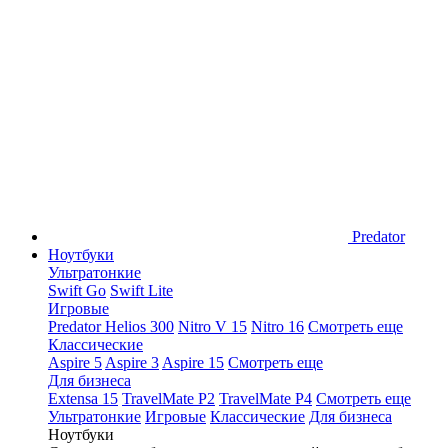
Predator
Ноутбуки
Ультратонкие
Swift Go
Swift Lite
Игровые
Predator Helios 300
Nitro V 15
Nitro 16
Смотреть еще
Классические
Aspire 5
Aspire 3
Aspire 15
Смотреть еще
Для бизнеса
Extensa 15
TravelMate P2
TravelMate P4
Смотреть еще
Ультратонкие
Игровые
Классические
Для бизнеса
Ноутбуки