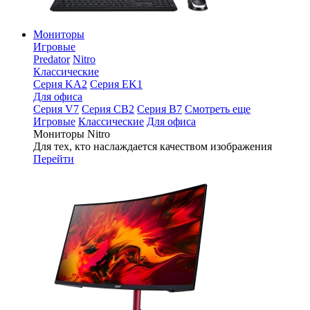
Мониторы
Игровые
Predator
Nitro
Классические
Серия KA2
Серия EK1
Для офиса
Серия V7
Серия CB2
Серия B7
Смотреть еще
Игровые
Классические
Для офиса
Мониторы Nitro
Для тех, кто наслаждается качеством изображения
Перейти