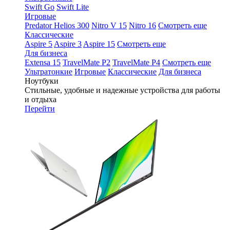
Swift Go
Swift Lite
Игровые
Predator Helios 300
Nitro V 15
Nitro 16
Смотреть еще
Классические
Aspire 5
Aspire 3
Aspire 15
Смотреть еще
Для бизнеса
Extensa 15
TravelMate P2
TravelMate P4
Смотреть еще
Ультратонкие
Игровые
Классические
Для бизнеса
Ноутбуки
Стильные, удобные и надежные устройства для работы
и отдыха
Перейти