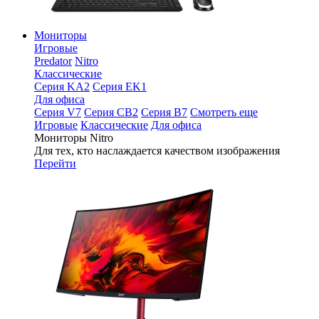
Мониторы
Игровые
Predator
Nitro
Классические
Серия KA2
Серия EK1
Для офиса
Серия V7
Серия CB2
Серия B7
Смотреть еще
Игровые
Классические
Для офиса
Мониторы Nitro
Для тех, кто наслаждается качеством изображения
Перейти