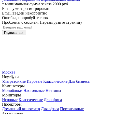
* минимальная сумма заказа 2000 руб.
Email уже зарегистрирован
Email введен некорректно
Ошибка, попробуйте снова
Проблемы с сессией. Перезагрузите страницу
Подписаться
Москва
Ноутбуки
Ультратонкие
Игровые
Классические
Для бизнеса
Компьютеры
Моноблоки
Настольные
Неттопы
Мониторы
Игровые
Классические
Для офиса
Проекторы
Домашний кинотеатр
Для офиса
Портативные
Аксессуары