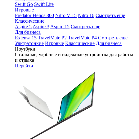
Swift Go
Swift Lite
Игровые
Predator Helios 300
Nitro V 15
Nitro 16
Смотреть еще
Классические
Aspire 5
Aspire 3
Aspire 15
Смотреть еще
Для бизнеса
Extensa 15
TravelMate P2
TravelMate P4
Смотреть еще
Ультратонкие
Игровые
Классические
Для бизнеса
Ноутбуки
Стильные, удобные и надежные устройства для работы
и отдыха
Перейти