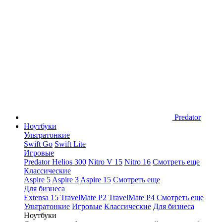
Predator
Ноутбуки
Ультратонкие
Swift Go
Swift Lite
Игровые
Predator Helios 300
Nitro V 15
Nitro 16
Смотреть еще
Классические
Aspire 5
Aspire 3
Aspire 15
Смотреть еще
Для бизнеса
Extensa 15
TravelMate P2
TravelMate P4
Смотреть еще
Ультратонкие
Игровые
Классические
Для бизнеса
Ноутбуки