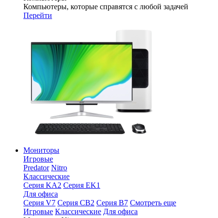
Компьютеры, которые справятся с любой задачей
Перейти
Мониторы
Игровые
Predator
Nitro
Классические
Серия KA2
Серия EK1
Для офиса
Серия V7
Серия CB2
Серия B7
Смотреть еще
Игровые
Классические
Для офиса