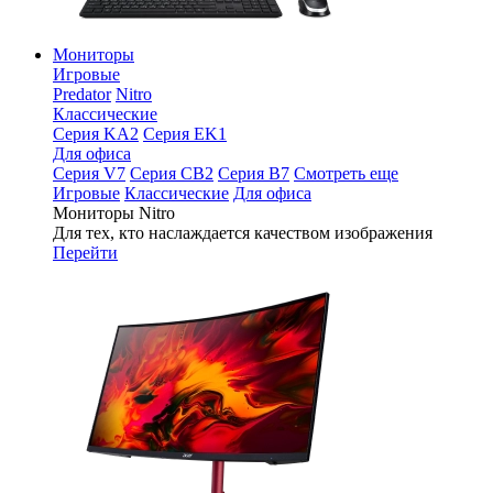
Мониторы
Игровые
Predator
Nitro
Классические
Серия KA2
Серия EK1
Для офиса
Серия V7
Серия CB2
Серия B7
Смотреть еще
Игровые
Классические
Для офиса
Мониторы Nitro
Для тех, кто наслаждается качеством изображения
Перейти