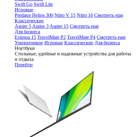
Swift Go
Swift Lite
Игровые
Predator Helios 300
Nitro V 15
Nitro 16
Смотреть еще
Классические
Aspire 5
Aspire 3
Aspire 15
Смотреть еще
Для бизнеса
Extensa 15
TravelMate P2
TravelMate P4
Смотреть еще
Ультратонкие
Игровые
Классические
Для бизнеса
Ноутбуки
Стильные, удобные и надежные устройства для работы
и отдыха
Перейти