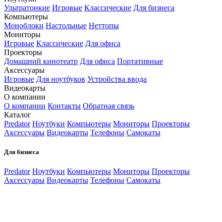
Ультратонкие
Игровые
Классические
Для бизнеса
Компьютеры
Моноблоки
Настольные
Неттопы
Мониторы
Игровые
Классические
Для офиса
Проекторы
Домашний кинотеатр
Для офиса
Портативные
Аксессуары
Игровые
Для ноутбуков
Устройства ввода
Видеокарты
О компании
О компании
Контакты
Обратная связь
Каталог
Predator
Ноутбуки
Компьютеры
Мониторы
Проекторы
Аксессуары
Видеокарты
Телефоны
Самокаты
Для бизнеса
Predator
Ноутбуки
Компьютеры
Мониторы
Проекторы
Аксессуары
Видеокарты
Телефоны
Самокаты