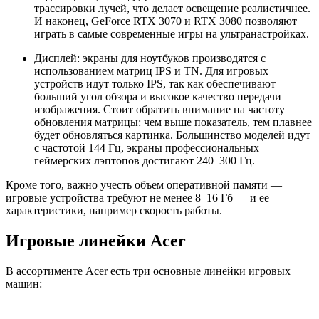
трассировки лучей, что делает освещение реалистичнее.
И наконец, GeForce RTX 3070 и RTX 3080 позволяют
играть в самые современные игры на ультранастройках.
Дисплей: экраны для ноутбуков производятся с
использованием матриц IPS и TN. Для игровых
устройств идут только IPS, так как обеспечивают
больший угол обзора и высокое качество передачи
изображения. Стоит обратить внимание на частоту
обновления матрицы: чем выше показатель, тем плавнее
будет обновляться картинка. Большинство моделей идут
с частотой 144 Гц, экраны профессиональных
геймерских лэптопов достигают 240–300 Гц.
Кроме того, важно учесть объем оперативной памяти —
игровые устройства требуют не менее 8–16 Гб — и ее
характеристики, например скорость работы.
Игровые линейки Acer
В ассортименте Acer есть три основные линейки игровых
машин: