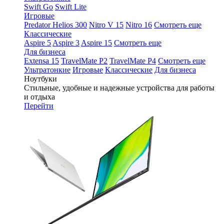
Swift Go
Swift Lite
Игровые
Predator Helios 300
Nitro V 15
Nitro 16
Смотреть еще
Классические
Aspire 5
Aspire 3
Aspire 15
Смотреть еще
Для бизнеса
Extensa 15
TravelMate P2
TravelMate P4
Смотреть еще
Ультратонкие
Игровые
Классические
Для бизнеса
Ноутбуки
Стильные, удобные и надежные устройства для работы
и отдыха
Перейти