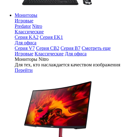
Мониторы
Игровые
Predator
Nitro
Классические
Серия KA2
Серия EK1
Для офиса
Серия V7
Серия CB2
Серия B7
Смотреть еще
Игровые
Классические
Для офиса
Мониторы Nitro
Для тех, кто наслаждается качеством изображения
Перейти