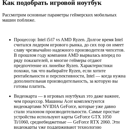
Как подобрать игровой ноутбук
Рассмотрим основные параметры геймерских мобильных
машин поближе.
Процессор: Intel i5/i7 vs AMD Ryzen. Долгое время Intel
считался лидером игрового рынка, до сих пор он имеет
славу чрезвычайно надежного производителя чипсетов.
В прошлом году компания AMD вырвалась вперед по
ряду показателей, и многие геймеры отдают
предпочтение их линейке Ryzen. Характеристики
похожи, так что выбирайте Ryzen, если хотите
рентабельности и перспективности, Intel — когда нужна
дополнительная производительность, за которую вы
готовы платить.
Видеокарта — в игровых ноутбуках это даже важнее,
чем процессор. Машины Acer комплектуются
видеокартами NVIDIA GeForce, которые уже давно
стали эталоном производительности. Самые простые
устройства используют карты GeForce GTX 1050
Ti/1060, среднебюджетные — GeForce RTX 2060. Эти
видеокарты уже поддерживают технологию