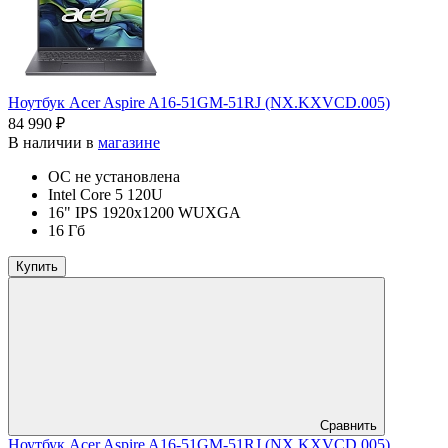
Ноутбук Acer Aspire A16-51GM-51RJ (NX.KXVCD.005)
84 990 ₽
В наличии в
магазине
ОС не установлена
Intel Core 5 120U
16" IPS 1920x1200 WUXGA
16 Гб
Купить
Сравнить
Ноутбук Acer Aspire A16-51GM-51RJ (NX.KXVCD.005)