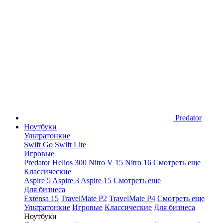
Predator
Ноутбуки
Ультратонкие
Swift Go
Swift Lite
Игровые
Predator Helios 300
Nitro V 15
Nitro 16
Смотреть еще
Классические
Aspire 5
Aspire 3
Aspire 15
Смотреть еще
Для бизнеса
Extensa 15
TravelMate P2
TravelMate P4
Смотреть еще
Ультратонкие
Игровые
Классические
Для бизнеса
Ноутбуки