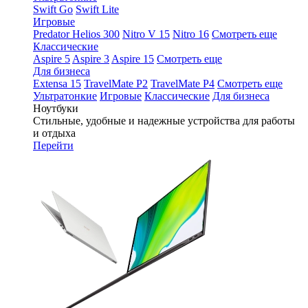
Swift Go
Swift Lite
Игровые
Predator Helios 300
Nitro V 15
Nitro 16
Смотреть еще
Классические
Aspire 5
Aspire 3
Aspire 15
Смотреть еще
Для бизнеса
Extensa 15
TravelMate P2
TravelMate P4
Смотреть еще
Ультратонкие
Игровые
Классические
Для бизнеса
Ноутбуки
Стильные, удобные и надежные устройства для работы
и отдыха
Перейти