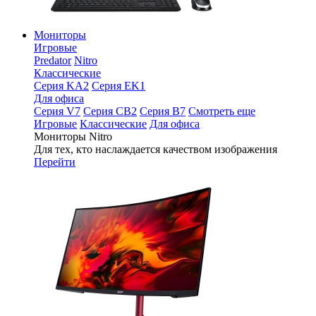
Мониторы
Игровые
Predator
Nitro
Классические
Серия KA2
Серия EK1
Для офиса
Серия V7
Серия CB2
Серия B7
Смотреть еще
Игровые
Классические
Для офиса
Мониторы Nitro
Для тех, кто наслаждается качеством изображения
Перейти