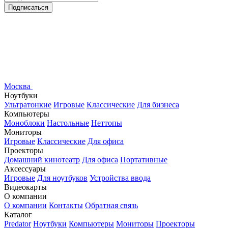
Подписаться
Москва
Ноутбуки
Ультратонкие
Игровые
Классические
Для бизнеса
Компьютеры
Моноблоки
Настольные
Неттопы
Мониторы
Игровые
Классические
Для офиса
Проекторы
Домашний кинотеатр
Для офиса
Портативные
Аксессуары
Игровые
Для ноутбуков
Устройства ввода
Видеокарты
О компании
О компании
Контакты
Обратная связь
Каталог
Predator
Ноутбуки
Компьютеры
Мониторы
Проекторы