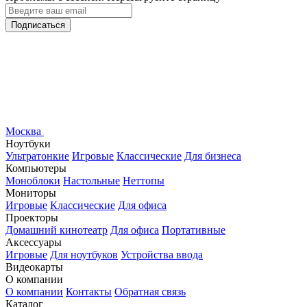
Подписаться
Москва
Ноутбуки
Ультратонкие
Игровые
Классические
Для бизнеса
Компьютеры
Моноблоки
Настольные
Неттопы
Мониторы
Игровые
Классические
Для офиса
Проекторы
Домашний кинотеатр
Для офиса
Портативные
Аксессуары
Игровые
Для ноутбуков
Устройства ввода
Видеокарты
О компании
О компании
Контакты
Обратная связь
Каталог