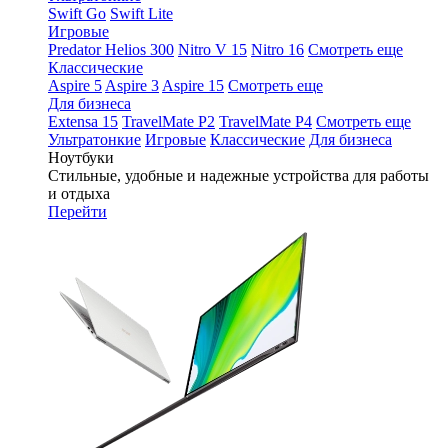
Swift Go
Swift Lite
Игровые
Predator Helios 300
Nitro V 15
Nitro 16
Смотреть еще
Классические
Aspire 5
Aspire 3
Aspire 15
Смотреть еще
Для бизнеса
Extensa 15
TravelMate P2
TravelMate P4
Смотреть еще
Ультратонкие
Игровые
Классические
Для бизнеса
Ноутбуки
Стильные, удобные и надежные устройства для работы
и отдыха
Перейти