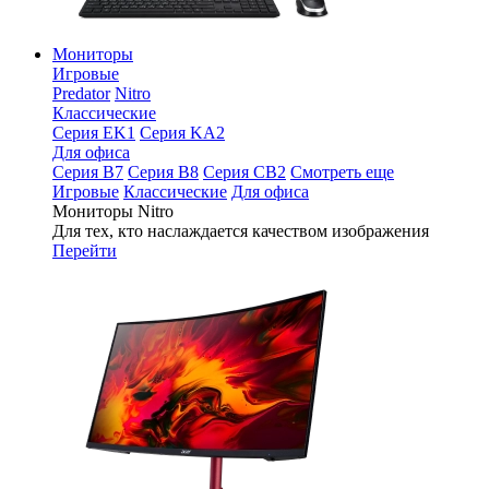
Мониторы
Игровые
Predator
Nitro
Классические
Серия EK1
Серия KA2
Для офиса
Серия B7
Серия B8
Серия CB2
Смотреть еще
Игровые
Классические
Для офиса
Мониторы Nitro
Для тех, кто наслаждается качеством изображения
Перейти