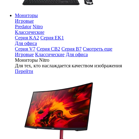
Мониторы
Игровые
Predator
Nitro
Классические
Серия KA2
Серия EK1
Для офиса
Серия V7
Серия CB2
Серия B7
Смотреть еще
Игровые
Классические
Для офиса
Мониторы Nitro
Для тех, кто наслаждается качеством изображения
Перейти