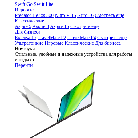
Swift Go
Swift Lite
Игровые
Predator Helios 300
Nitro V 15
Nitro 16
Смотреть еще
Классические
Aspire 5
Aspire 3
Aspire 15
Смотреть еще
Для бизнеса
Extensa 15
TravelMate P2
TravelMate P4
Смотреть еще
Ультратонкие
Игровые
Классические
Для бизнеса
Ноутбуки
Стильные, удобные и надежные устройства для работы
и отдыха
Перейти