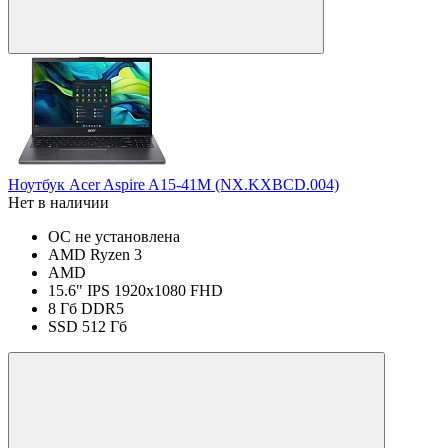
Ноутбук Acer Aspire A15-41M (NX.KXBCD.004)
Нет в наличии
ОС не установлена
AMD Ryzen 3
AMD
15.6" IPS 1920x1080 FHD
8 Гб DDR5
SSD 512 Гб