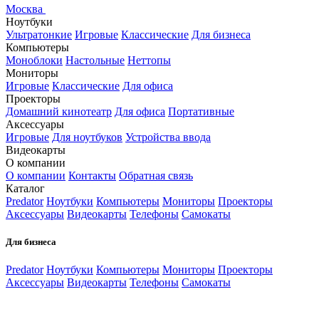
Москва
Ноутбуки
Ультратонкие
Игровые
Классические
Для бизнеса
Компьютеры
Моноблоки
Настольные
Неттопы
Мониторы
Игровые
Классические
Для офиса
Проекторы
Домашний кинотеатр
Для офиса
Портативные
Аксессуары
Игровые
Для ноутбуков
Устройства ввода
Видеокарты
О компании
О компании
Контакты
Обратная связь
Каталог
Predator
Ноутбуки
Компьютеры
Мониторы
Проекторы
Аксессуары
Видеокарты
Телефоны
Самокаты
Для бизнеса
Predator
Ноутбуки
Компьютеры
Мониторы
Проекторы
Аксессуары
Видеокарты
Телефоны
Самокаты