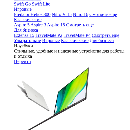
Swift Go
Swift Lite
Игровые
Predator Helios 300
Nitro V 15
Nitro 16
Смотреть еще
Классические
Aspire 5
Aspire 3
Aspire 15
Смотреть еще
Для бизнеса
Extensa 15
TravelMate P2
TravelMate P4
Смотреть еще
Ультратонкие
Игровые
Классические
Для бизнеса
Ноутбуки
Стильные, удобные и надежные устройства для работы
и отдыха
Перейти