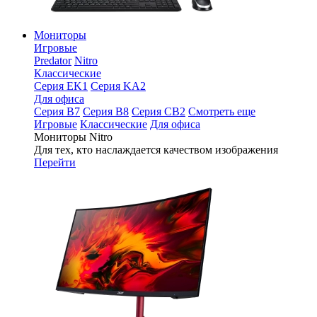
Мониторы
Игровые
Predator
Nitro
Классические
Серия EK1
Серия KA2
Для офиса
Серия B7
Серия B8
Серия CB2
Смотреть еще
Игровые
Классические
Для офиса
Мониторы Nitro
Для тех, кто наслаждается качеством изображения
Перейти