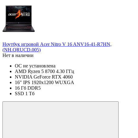
Ноутбук игровой Acer Nitro V 16 ANV16-41-R7HN,
(NH.QRUCD.005)
Нет в наличии
ОС не установлена
AMD Ryzen 5 8700 4.30 ГГц
NVIDIA GeForce RTX 4060
16" IPS 1920x1200 WUXGA
16 Гб DDR5
SSD 1 Тб