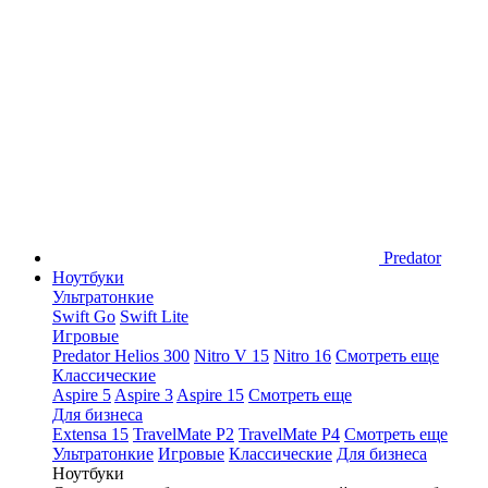
Predator
Ноутбуки
Ультратонкие
Swift Go
Swift Lite
Игровые
Predator Helios 300
Nitro V 15
Nitro 16
Смотреть еще
Классические
Aspire 5
Aspire 3
Aspire 15
Смотреть еще
Для бизнеса
Extensa 15
TravelMate P2
TravelMate P4
Смотреть еще
Ультратонкие
Игровые
Классические
Для бизнеса
Ноутбуки