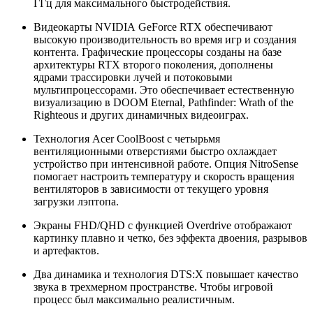
ГГц для максимального быстродействия.
Видеокарты NVIDIA GeForce RTX обеспечивают
высокую производительность во время игр и создания
контента. Графические процессоры созданы на базе
архитектуры RTX второго поколения, дополнены
ядрами трассировки лучей и потоковыми
мультипроцессорами. Это обеспечивает естественную
визуализацию в DOOM Eternal, Pathfinder: Wrath of the
Righteous и других динамичных видеоиграх.
Технология Acer CoolBoost с четырьмя
вентиляционными отверстиями быстро охлаждает
устройство при интенсивной работе. Опция NitroSense
помогает настроить температуру и скорость вращения
вентиляторов в зависимости от текущего уровня
загрузки лэптопа.
Экраны FHD/QHD с функцией Overdrive отображают
картинку плавно и четко, без эффекта двоения, разрывов
и артефактов.
Два динамика и технология DTS:X повышает качество
звука в трехмерном пространстве. Чтобы игровой
процесс был максимально реалистичным.