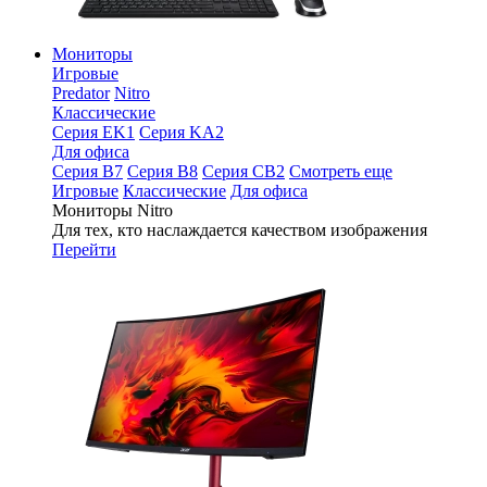
Мониторы
Игровые
Predator
Nitro
Классические
Серия EK1
Серия KA2
Для офиса
Серия B7
Серия B8
Серия CB2
Смотреть еще
Игровые
Классические
Для офиса
Мониторы Nitro
Для тех, кто наслаждается качеством изображения
Перейти