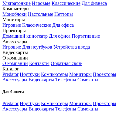
Ультратонкие
Игровые
Классические
Для бизнеса
Компьютеры
Моноблоки
Настольные
Неттопы
Мониторы
Игровые
Классические
Для офиса
Проекторы
Домашний кинотеатр
Для офиса
Портативные
Аксессуары
Игровые
Для ноутбуков
Устройства ввода
Видеокарты
О компании
О компании
Контакты
Обратная связь
Каталог
Predator
Ноутбуки
Компьютеры
Мониторы
Проекторы
Аксессуары
Видеокарты
Телефоны
Самокаты
Для бизнеса
Predator
Ноутбуки
Компьютеры
Мониторы
Проекторы
Аксессуары
Видеокарты
Телефоны
Самокаты