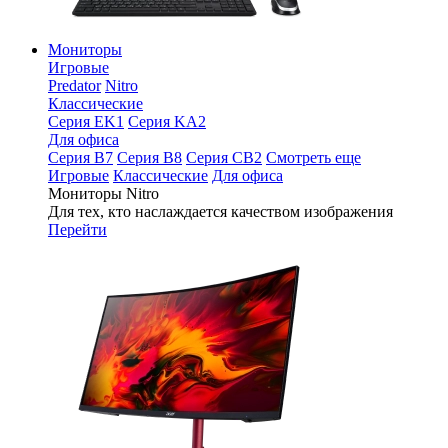
Мониторы
Игровые
Predator
Nitro
Классические
Серия EK1
Серия KA2
Для офиса
Серия B7
Серия B8
Серия CB2
Смотреть еще
Игровые
Классические
Для офиса
Мониторы Nitro
Для тех, кто наслаждается качеством изображения
Перейти