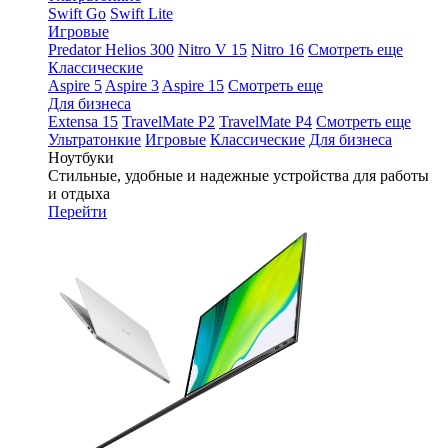
Swift Go
Swift Lite
Игровые
Predator Helios 300
Nitro V 15
Nitro 16
Смотреть еще
Классические
Aspire 5
Aspire 3
Aspire 15
Смотреть еще
Для бизнеса
Extensa 15
TravelMate P2
TravelMate P4
Смотреть еще
Ультратонкие
Игровые
Классические
Для бизнеса
Ноутбуки
Стильные, удобные и надежные устройства для работы
и отдыха
Перейти