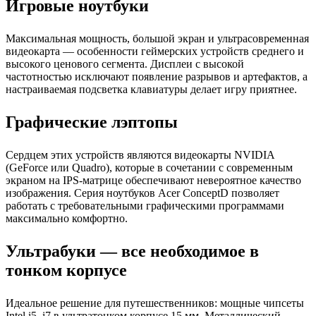
Игровые ноутбуки
Максимальная мощность, большой экран и ультрасовременная
видеокарта — особенности геймерских устройств среднего и
высокого ценового сегмента. Дисплеи с высокой
частотностью исключают появление разрывов и артефактов, а
настраиваемая подсветка клавиатуры делает игру приятнее.
Графические лэптопы
Сердцем этих устройств являются видеокарты NVIDIA
(GeForce или Quadro), которые в сочетании с современным
экраном на IPS-матрице обеспечивают невероятное качество
изображения. Серия ноутбуков Acer ConceptD позволяет
работать с требовательными графическими программами
максимально комфортно.
Ультрабуки — все необходимое в
тонком корпусе
Идеальное решение для путешественников: мощные чипсеты
Intel i5–i7 в ультратонком корпусе 15 мм. Металлический