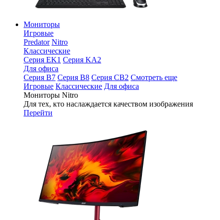
Мониторы
Игровые
Predator
Nitro
Классические
Серия EK1
Серия KA2
Для офиса
Серия B7
Серия B8
Серия CB2
Смотреть еще
Игровые
Классические
Для офиса
Мониторы Nitro
Для тех, кто наслаждается качеством изображения
Перейти