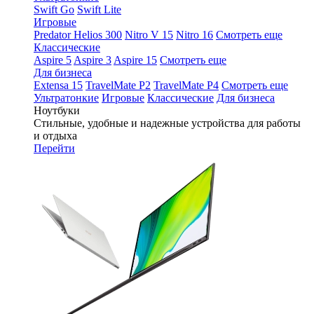
Swift Go
Swift Lite
Игровые
Predator Helios 300
Nitro V 15
Nitro 16
Смотреть еще
Классические
Aspire 5
Aspire 3
Aspire 15
Смотреть еще
Для бизнеса
Extensa 15
TravelMate P2
TravelMate P4
Смотреть еще
Ультратонкие
Игровые
Классические
Для бизнеса
Ноутбуки
Стильные, удобные и надежные устройства для работы
и отдыха
Перейти