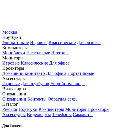
Москва
Ноутбуки
Ультратонкие
Игровые
Классические
Для бизнеса
Компьютеры
Моноблоки
Настольные
Неттопы
Мониторы
Игровые
Классические
Для офиса
Проекторы
Домашний кинотеатр
Для офиса
Портативные
Аксессуары
Игровые
Для ноутбуков
Устройства ввода
Видеокарты
О компании
О компании
Контакты
Обратная связь
Каталог
Predator
Ноутбуки
Компьютеры
Мониторы
Проекторы
Аксессуары
Видеокарты
Телефоны
Самокаты
Для бизнеса