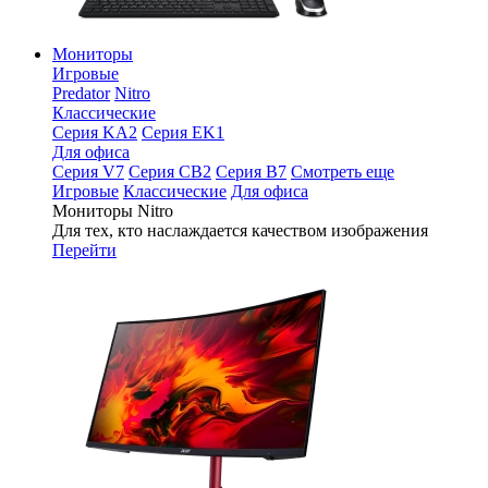
Мониторы
Игровые
Predator
Nitro
Классические
Серия KA2
Серия EK1
Для офиса
Серия V7
Серия CB2
Серия B7
Смотреть еще
Игровые
Классические
Для офиса
Мониторы Nitro
Для тех, кто наслаждается качеством изображения
Перейти