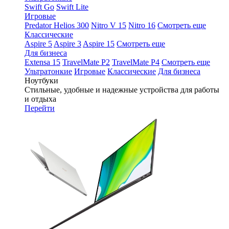
Swift Go
Swift Lite
Игровые
Predator Helios 300
Nitro V 15
Nitro 16
Смотреть еще
Классические
Aspire 5
Aspire 3
Aspire 15
Смотреть еще
Для бизнеса
Extensa 15
TravelMate P2
TravelMate P4
Смотреть еще
Ультратонкие
Игровые
Классические
Для бизнеса
Ноутбуки
Стильные, удобные и надежные устройства для работы
и отдыха
Перейти