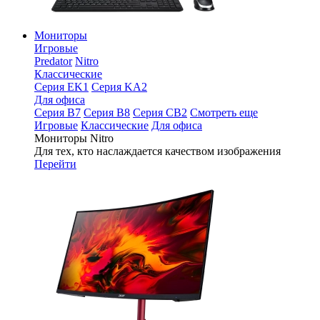
Мониторы
Игровые
Predator
Nitro
Классические
Серия EK1
Серия KA2
Для офиса
Серия B7
Серия B8
Серия CB2
Смотреть еще
Игровые
Классические
Для офиса
Мониторы Nitro
Для тех, кто наслаждается качеством изображения
Перейти