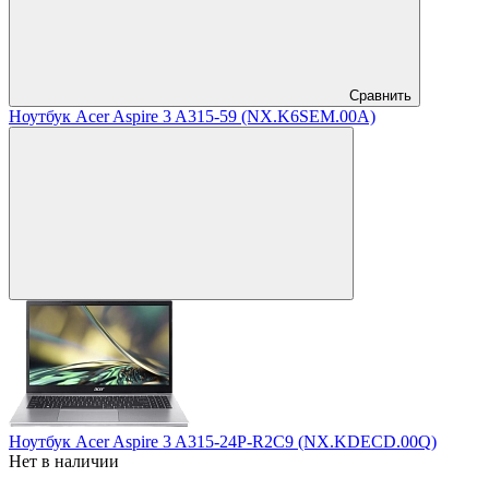
Сравнить
Ноутбук Acer Aspire 3 A315-59 (NX.K6SEM.00A)
Ноутбук Acer Aspire 3 A315-24P-R2C9 (NX.KDECD.00Q)
Нет в наличии