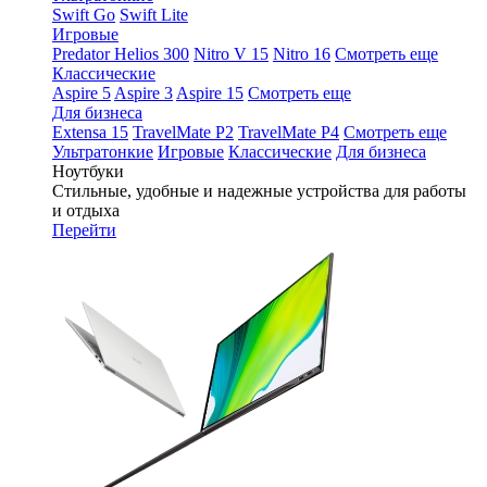
Swift Go
Swift Lite
Игровые
Predator Helios 300
Nitro V 15
Nitro 16
Смотреть еще
Классические
Aspire 5
Aspire 3
Aspire 15
Смотреть еще
Для бизнеса
Extensa 15
TravelMate P2
TravelMate P4
Смотреть еще
Ультратонкие
Игровые
Классические
Для бизнеса
Ноутбуки
Стильные, удобные и надежные устройства для работы
и отдыха
Перейти