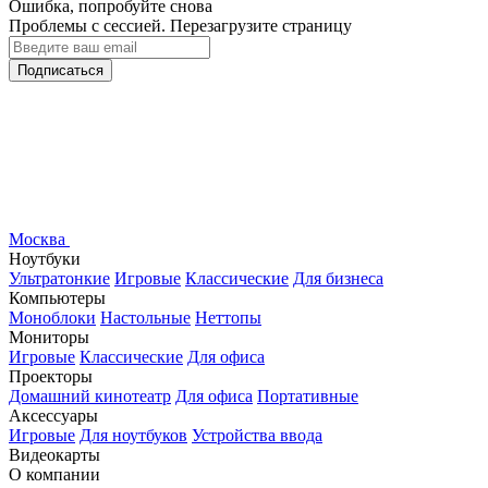
Ошибка, попробуйте снова
Проблемы с сессией. Перезагрузите страницу
Подписаться
Москва
Ноутбуки
Ультратонкие
Игровые
Классические
Для бизнеса
Компьютеры
Моноблоки
Настольные
Неттопы
Мониторы
Игровые
Классические
Для офиса
Проекторы
Домашний кинотеатр
Для офиса
Портативные
Аксессуары
Игровые
Для ноутбуков
Устройства ввода
Видеокарты
О компании