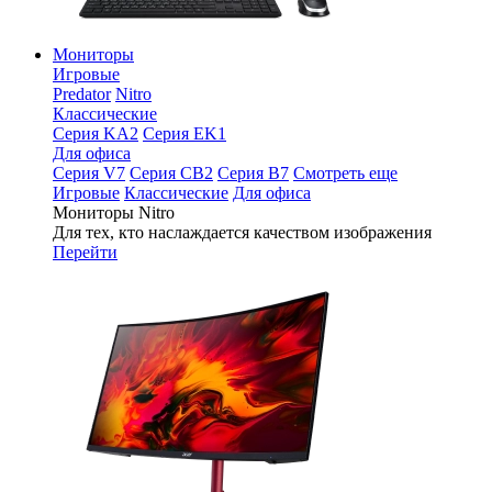
Мониторы
Игровые
Predator
Nitro
Классические
Серия KA2
Серия EK1
Для офиса
Серия V7
Серия CB2
Серия B7
Смотреть еще
Игровые
Классические
Для офиса
Мониторы Nitro
Для тех, кто наслаждается качеством изображения
Перейти