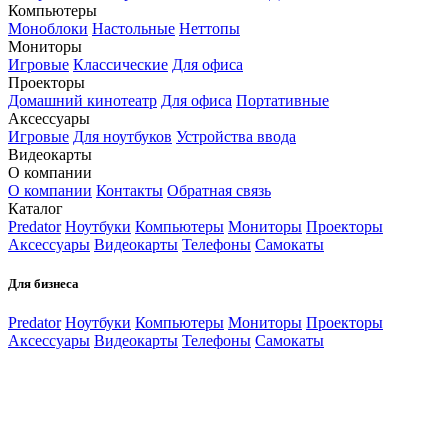
Компьютеры
Моноблоки
Настольные
Неттопы
Мониторы
Игровые
Классические
Для офиса
Проекторы
Домашний кинотеатр
Для офиса
Портативные
Аксессуары
Игровые
Для ноутбуков
Устройства ввода
Видеокарты
О компании
О компании
Контакты
Обратная связь
Каталог
Predator
Ноутбуки
Компьютеры
Мониторы
Проекторы
Аксессуары
Видеокарты
Телефоны
Самокаты
Для бизнеса
Predator
Ноутбуки
Компьютеры
Мониторы
Проекторы
Аксессуары
Видеокарты
Телефоны
Самокаты