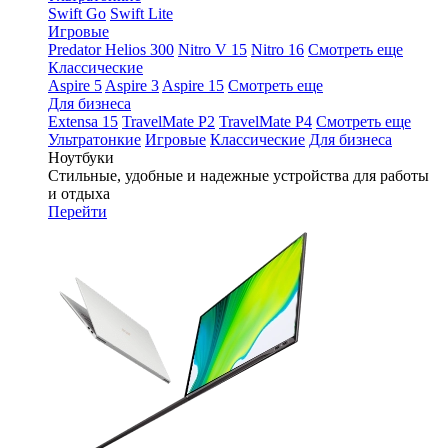
Swift Go
Swift Lite
Игровые
Predator Helios 300
Nitro V 15
Nitro 16
Смотреть еще
Классические
Aspire 5
Aspire 3
Aspire 15
Смотреть еще
Для бизнеса
Extensa 15
TravelMate P2
TravelMate P4
Смотреть еще
Ультратонкие
Игровые
Классические
Для бизнеса
Ноутбуки
Стильные, удобные и надежные устройства для работы
и отдыха
Перейти