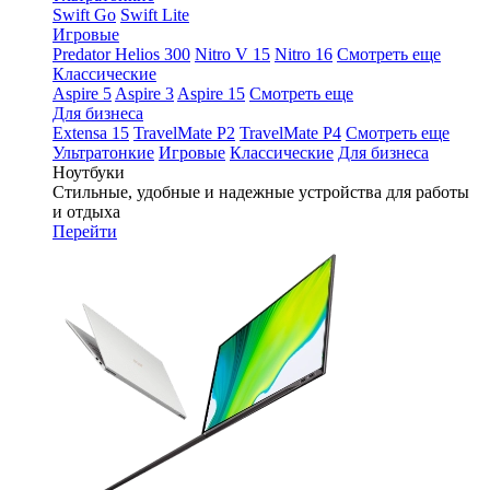
Swift Go
Swift Lite
Игровые
Predator Helios 300
Nitro V 15
Nitro 16
Смотреть еще
Классические
Aspire 5
Aspire 3
Aspire 15
Смотреть еще
Для бизнеса
Extensa 15
TravelMate P2
TravelMate P4
Смотреть еще
Ультратонкие
Игровые
Классические
Для бизнеса
Ноутбуки
Стильные, удобные и надежные устройства для работы
и отдыха
Перейти