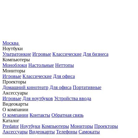
Москва
Ноутбуки
Ультратонкие
Игровые
Классические
Для бизнеса
Компьютеры
Моноблоки
Настольные
Неттопы
Мониторы
Игровые
Классические
Для офиса
Проекторы
Домашний кинотеатр
Для офиса
Портативные
Аксессуары
Игровые
Для ноутбуков
Устройства ввода
Видеокарты
О компании
О компании
Контакты
Обратная связь
Каталог
Predator
Ноутбуки
Компьютеры
Мониторы
Проекторы
Аксессуары
Видеокарты
Телефоны
Самокаты