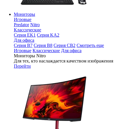
Мониторы
Игровые
Predator
Nitro
Классические
Серия EK1
Серия KA2
Для офиса
Серия B7
Серия B8
Серия CB2
Смотреть еще
Игровые
Классические
Для офиса
Мониторы Nitro
Для тех, кто наслаждается качеством изображения
Перейти