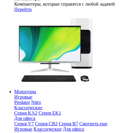
Компьютеры, которые справятся с любой задачей
Перейти
Мониторы
Игровые
Predator
Nitro
Классические
Серия KA2
Серия EK1
Для офиса
Серия V7
Серия CB2
Серия B7
Смотреть еще
Игровые
Классические
Для офиса