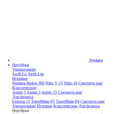
Predator
Ноутбуки
Ультратонкие
Swift Go
Swift Lite
Игровые
Predator Helios 300
Nitro V 15
Nitro 16
Смотреть еще
Классические
Aspire 5
Aspire 3
Aspire 15
Смотреть еще
Для бизнеса
Extensa 15
TravelMate P2
TravelMate P4
Смотреть еще
Ультратонкие
Игровые
Классические
Для бизнеса
Ноутбуки