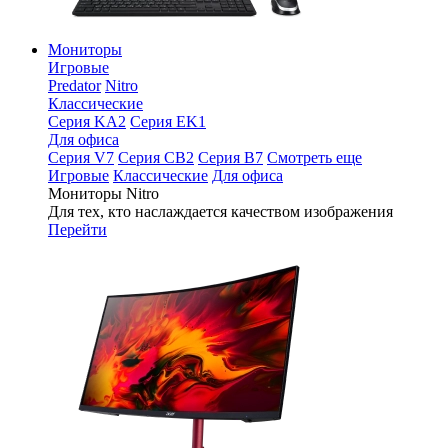
Мониторы
Игровые
Predator
Nitro
Классические
Серия KA2
Серия EK1
Для офиса
Серия V7
Серия CB2
Серия B7
Смотреть еще
Игровые
Классические
Для офиса
Мониторы Nitro
Для тех, кто наслаждается качеством изображения
Перейти