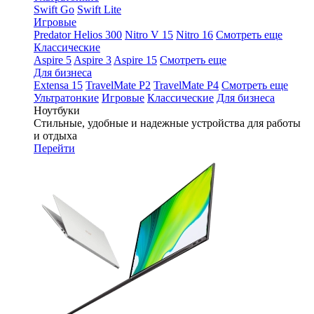
Swift Go
Swift Lite
Игровые
Predator Helios 300
Nitro V 15
Nitro 16
Смотреть еще
Классические
Aspire 5
Aspire 3
Aspire 15
Смотреть еще
Для бизнеса
Extensa 15
TravelMate P2
TravelMate P4
Смотреть еще
Ультратонкие
Игровые
Классические
Для бизнеса
Ноутбуки
Стильные, удобные и надежные устройства для работы
и отдыха
Перейти