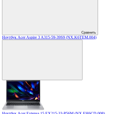
Сравнить
Ноутбук Acer Aspire 3 A315-59-39S9 (NX.K6TEM.004)
Ноутбук Acer Extensa 15 EX215-33-P56M (NX.EH6CD.008)