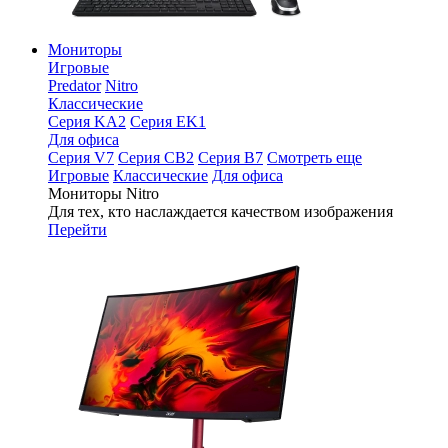
Мониторы
Игровые
Predator
Nitro
Классические
Серия KA2
Серия EK1
Для офиса
Серия V7
Серия CB2
Серия B7
Смотреть еще
Игровые
Классические
Для офиса
Мониторы Nitro
Для тех, кто наслаждается качеством изображения
Перейти