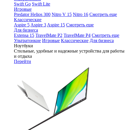
Swift Go
Swift Lite
Игровые
Predator Helios 300
Nitro V 15
Nitro 16
Смотреть еще
Классические
Aspire 5
Aspire 3
Aspire 15
Смотреть еще
Для бизнеса
Extensa 15
TravelMate P2
TravelMate P4
Смотреть еще
Ультратонкие
Игровые
Классические
Для бизнеса
Ноутбуки
Стильные, удобные и надежные устройства для работы
и отдыха
Перейти