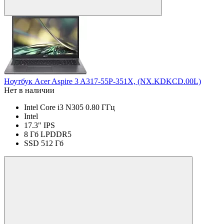
Ноутбук Acer Aspire 3 A317-55P-351X, (NX.KDKCD.00L)
Нет в наличии
Intel Core i3 N305 0.80 ГГц
Intel
17.3" IPS
8 Гб LPDDR5
SSD 512 Гб