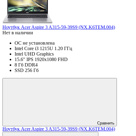
Ноутбук Acer Aspire 3 A315-59-39S9 (NX.K6TEM.004)
Нет в наличии
ОС не установлена
Intel Core i3 1215U 1.20 ГГц
Intel UHD Graphics
15.6" IPS 1920x1080 FHD
8 Гб DDR4
SSD 256 Гб
Сравнить
Ноутбук Acer Aspire 3 A315-59-39S9 (NX.K6TEM.004)