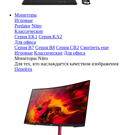
Мониторы
Игровые
Predator
Nitro
Классические
Серия EK1
Серия KA2
Для офиса
Серия B7
Серия B8
Серия CB2
Смотреть еще
Игровые
Классические
Для офиса
Мониторы Nitro
Для тех, кто наслаждается качеством изображения
Перейти