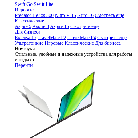
Swift Go
Swift Lite
Игровые
Predator Helios 300
Nitro V 15
Nitro 16
Смотреть еще
Классические
Aspire 5
Aspire 3
Aspire 15
Смотреть еще
Для бизнеса
Extensa 15
TravelMate P2
TravelMate P4
Смотреть еще
Ультратонкие
Игровые
Классические
Для бизнеса
Ноутбуки
Стильные, удобные и надежные устройства для работы
и отдыха
Перейти