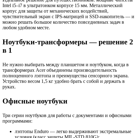
Intel i5–i7 в ультратонком корпусе 15 мм. Металлический
корпус для защиты от механических воздействий,
чувствительный экран с IPS-матрицей и SSD-накопитель — и
можно решать большое количество повседневных задач в
любом удобном месте.
Ноутбуки-трансформеры — решение 2
в 1
Не нужно выбирать между планшетом и ноутбуком, когда в
трансформерах Acer объединены производительность
полноценного лэптопа и преимущества сенсорного экрана.
Устройство весом 1,5 кг удобно брать с собой и держать в
руках.
Офисные ноутбуки
Три серии ноутбуков для работы с документами и офисными
программами:
лэптопы Enduro — легко выдерживают экстремальные
условия (класс защиты MIL-STD 810G);