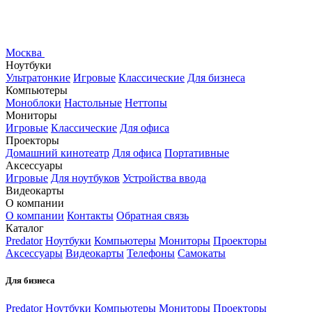
Москва
Ноутбуки
Ультратонкие
Игровые
Классические
Для бизнеса
Компьютеры
Моноблоки
Настольные
Неттопы
Мониторы
Игровые
Классические
Для офиса
Проекторы
Домашний кинотеатр
Для офиса
Портативные
Аксессуары
Игровые
Для ноутбуков
Устройства ввода
Видеокарты
О компании
О компании
Контакты
Обратная связь
Каталог
Predator
Ноутбуки
Компьютеры
Мониторы
Проекторы
Аксессуары
Видеокарты
Телефоны
Самокаты
Для бизнеса
Predator
Ноутбуки
Компьютеры
Мониторы
Проекторы