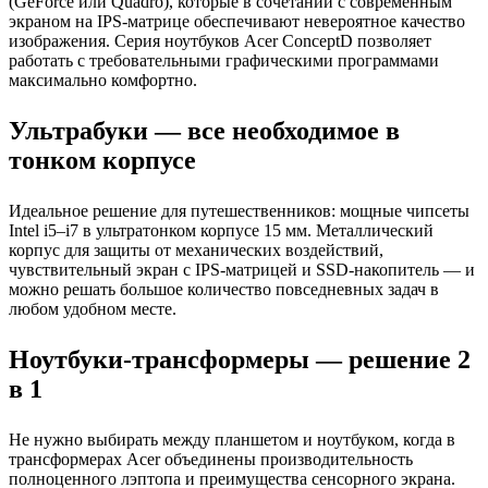
(GeForce или Quadro), которые в сочетании с современным
экраном на IPS-матрице обеспечивают невероятное качество
изображения. Серия ноутбуков Acer ConceptD позволяет
работать с требовательными графическими программами
максимально комфортно.
Ультрабуки — все необходимое в
тонком корпусе
Идеальное решение для путешественников: мощные чипсеты
Intel i5–i7 в ультратонком корпусе 15 мм. Металлический
корпус для защиты от механических воздействий,
чувствительный экран с IPS-матрицей и SSD-накопитель — и
можно решать большое количество повседневных задач в
любом удобном месте.
Ноутбуки-трансформеры — решение 2
в 1
Не нужно выбирать между планшетом и ноутбуком, когда в
трансформерах Acer объединены производительность
полноценного лэптопа и преимущества сенсорного экрана.