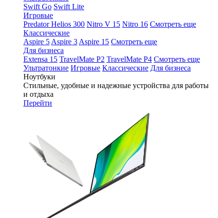
Swift Go
Swift Lite
Игровые
Predator Helios 300
Nitro V 15
Nitro 16
Смотреть еще
Классические
Aspire 5
Aspire 3
Aspire 15
Смотреть еще
Для бизнеса
Extensa 15
TravelMate P2
TravelMate P4
Смотреть еще
Ультратонкие
Игровые
Классические
Для бизнеса
Ноутбуки
Стильные, удобные и надежные устройства для работы
и отдыха
Перейти