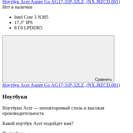
Ноутбук Acer Aspire Go AG17-31P-32LZ, (NX.J8ZCD.001)
Нет в наличии
Intel Core 3 N305
17.3" IPS
8 Гб LPDDR5
Сравнить
Ноутбук Acer Aspire Go AG17-31P-32LZ, (NX.J8ZCD.001)
Ноутбуки
Ноутбуки Acer — неповторимый стиль и высокая
производительность
Какой ноутбук Acer подойдет вам?