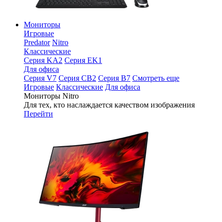
Мониторы
Игровые
Predator
Nitro
Классические
Серия KA2
Серия EK1
Для офиса
Серия V7
Серия CB2
Серия B7
Смотреть еще
Игровые
Классические
Для офиса
Мониторы Nitro
Для тех, кто наслаждается качеством изображения
Перейти