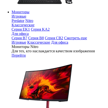
Мониторы
Игровые
Predator
Nitro
Классические
Серия EK1
Серия KA2
Для офиса
Серия B7
Серия B8
Серия CB2
Смотреть еще
Игровые
Классические
Для офиса
Мониторы Nitro
Для тех, кто наслаждается качеством изображения
Перейти