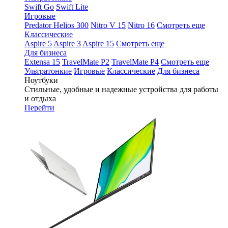
Swift Go
Swift Lite
Игровые
Predator Helios 300
Nitro V 15
Nitro 16
Смотреть еще
Классические
Aspire 5
Aspire 3
Aspire 15
Смотреть еще
Для бизнеса
Extensa 15
TravelMate P2
TravelMate P4
Смотреть еще
Ультратонкие
Игровые
Классические
Для бизнеса
Ноутбуки
Стильные, удобные и надежные устройства для работы
и отдыха
Перейти