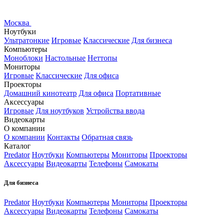
Москва
Ноутбуки
Ультратонкие
Игровые
Классические
Для бизнеса
Компьютеры
Моноблоки
Настольные
Неттопы
Мониторы
Игровые
Классические
Для офиса
Проекторы
Домашний кинотеатр
Для офиса
Портативные
Аксессуары
Игровые
Для ноутбуков
Устройства ввода
Видеокарты
О компании
О компании
Контакты
Обратная связь
Каталог
Predator
Ноутбуки
Компьютеры
Мониторы
Проекторы
Аксессуары
Видеокарты
Телефоны
Самокаты
Для бизнеса
Predator
Ноутбуки
Компьютеры
Мониторы
Проекторы
Аксессуары
Видеокарты
Телефоны
Самокаты