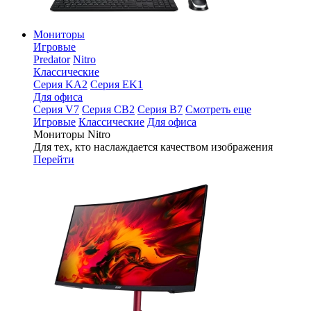
Мониторы
Игровые
Predator
Nitro
Классические
Серия KA2
Серия EK1
Для офиса
Серия V7
Серия CB2
Серия B7
Смотреть еще
Игровые
Классические
Для офиса
Мониторы Nitro
Для тех, кто наслаждается качеством изображения
Перейти