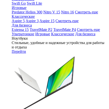
Swift Go
Swift Lite
Игровые
Predator Helios 300
Nitro V 15
Nitro 16
Смотреть еще
Классические
Aspire 5
Aspire 3
Aspire 15
Смотреть еще
Для бизнеса
Extensa 15
TravelMate P2
TravelMate P4
Смотреть еще
Ультратонкие
Игровые
Классические
Для бизнеса
Ноутбуки
Стильные, удобные и надежные устройства для работы
и отдыха
Перейти