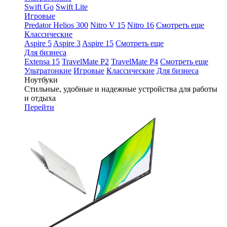
Swift Go
Swift Lite
Игровые
Predator Helios 300
Nitro V 15
Nitro 16
Смотреть еще
Классические
Aspire 5
Aspire 3
Aspire 15
Смотреть еще
Для бизнеса
Extensa 15
TravelMate P2
TravelMate P4
Смотреть еще
Ультратонкие
Игровые
Классические
Для бизнеса
Ноутбуки
Стильные, удобные и надежные устройства для работы
и отдыха
Перейти