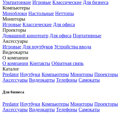
Ультратонкие
Игровые
Классические
Для бизнеса
Компьютеры
Моноблоки
Настольные
Неттопы
Мониторы
Игровые
Классические
Для офиса
Проекторы
Домашний кинотеатр
Для офиса
Портативные
Аксессуары
Игровые
Для ноутбуков
Устройства ввода
Видеокарты
О компании
О компании
Контакты
Обратная связь
Каталог
Predator
Ноутбуки
Компьютеры
Мониторы
Проекторы
Аксессуары
Видеокарты
Телефоны
Самокаты
Для бизнеса
Predator
Ноутбуки
Компьютеры
Мониторы
Проекторы
Аксессуары
Видеокарты
Телефоны
Самокаты