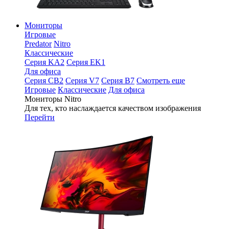
Мониторы
Игровые
Predator
Nitro
Классические
Серия KA2
Серия EK1
Для офиса
Серия CB2
Серия V7
Серия B7
Смотреть еще
Игровые
Классические
Для офиса
Мониторы Nitro
Для тех, кто наслаждается качеством изображения
Перейти