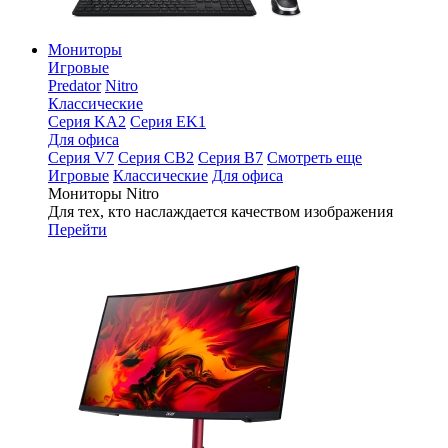
Мониторы
Игровые
Predator
Nitro
Классические
Серия KA2
Серия EK1
Для офиса
Серия V7
Серия CB2
Серия B7
Смотреть еще
Игровые
Классические
Для офиса
Мониторы Nitro
Для тех, кто наслаждается качеством изображения
Перейти