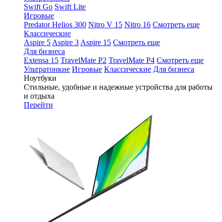
Swift Go
Swift Lite
Игровые
Predator Helios 300
Nitro V 15
Nitro 16
Смотреть еще
Классические
Aspire 5
Aspire 3
Aspire 15
Смотреть еще
Для бизнеса
Extensa 15
TravelMate P2
TravelMate P4
Смотреть еще
Ультратонкие
Игровые
Классические
Для бизнеса
Ноутбуки
Стильные, удобные и надежные устройства для работы
и отдыха
Перейти