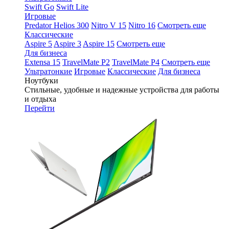
Swift Go
Swift Lite
Игровые
Predator Helios 300
Nitro V 15
Nitro 16
Смотреть еще
Классические
Aspire 5
Aspire 3
Aspire 15
Смотреть еще
Для бизнеса
Extensa 15
TravelMate P2
TravelMate P4
Смотреть еще
Ультратонкие
Игровые
Классические
Для бизнеса
Ноутбуки
Стильные, удобные и надежные устройства для работы
и отдыха
Перейти