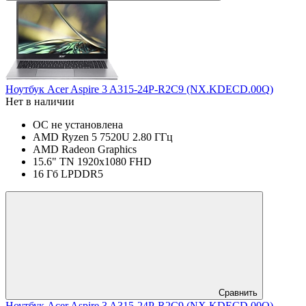
Ноутбук Acer Aspire 3 A315-24P-R2C9 (NX.KDECD.00Q)
Нет в наличии
ОС не установлена
AMD Ryzen 5 7520U 2.80 ГГц
AMD Radeon Graphics
15.6" TN 1920x1080 FHD
16 Гб LPDDR5
Сравнить
Ноутбук Acer Aspire 3 A315-24P-R2C9 (NX.KDECD.00Q)