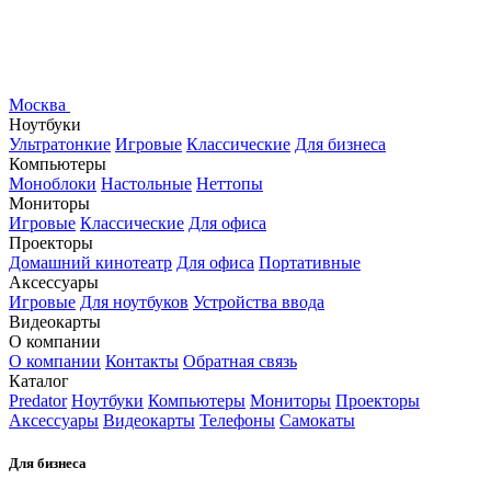
Москва
Ноутбуки
Ультратонкие
Игровые
Классические
Для бизнеса
Компьютеры
Моноблоки
Настольные
Неттопы
Мониторы
Игровые
Классические
Для офиса
Проекторы
Домашний кинотеатр
Для офиса
Портативные
Аксессуары
Игровые
Для ноутбуков
Устройства ввода
Видеокарты
О компании
О компании
Контакты
Обратная связь
Каталог
Predator
Ноутбуки
Компьютеры
Мониторы
Проекторы
Аксессуары
Видеокарты
Телефоны
Самокаты
Для бизнеса