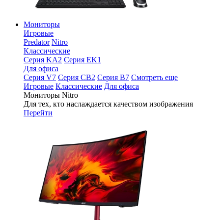
Мониторы
Игровые
Predator
Nitro
Классические
Серия KA2
Серия EK1
Для офиса
Серия V7
Серия CB2
Серия B7
Смотреть еще
Игровые
Классические
Для офиса
Мониторы Nitro
Для тех, кто наслаждается качеством изображения
Перейти