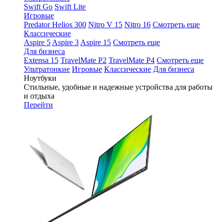
Swift Go
Swift Lite
Игровые
Predator Helios 300
Nitro V 15
Nitro 16
Смотреть еще
Классические
Aspire 5
Aspire 3
Aspire 15
Смотреть еще
Для бизнеса
Extensa 15
TravelMate P2
TravelMate P4
Смотреть еще
Ультратонкие
Игровые
Классические
Для бизнеса
Ноутбуки
Стильные, удобные и надежные устройства для работы
и отдыха
Перейти