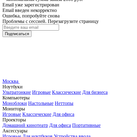
Email уже зарегистрирован
Email введен некорректно
Ошибка, попробуйте снова
Проблемы с сессией. Перезагрузите страницу
Подписаться
Москва
Ноутбуки
Ультратонкие
Игровые
Классические
Для бизнеса
Компьютеры
Моноблоки
Настольные
Неттопы
Мониторы
Игровые
Классические
Для офиса
Проекторы
Домашний кинотеатр
Для офиса
Портативные
Аксессуары
Игровые
Для ноутбуков
Устройства ввода