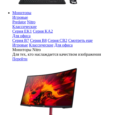
Мониторы
Игровые
Predator
Nitro
Классические
Серия EK1
Серия KA2
Для офиса
Серия B7
Серия B8
Серия CB2
Смотреть еще
Игровые
Классические
Для офиса
Мониторы Nitro
Для тех, кто наслаждается качеством изображения
Перейти