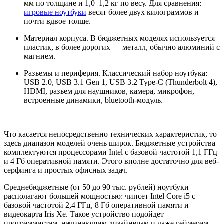
мм по толщине и 1,0–1,2 кг по весу. Для сравнения:
игровые ноутбуки
весят более двух килограммов и
почти вдвое толще.
Материал корпуса. В бюджетных моделях используется
пластик, в более дорогих — металл, обычно алюминий с
магнием.
Разъемы и периферия. Классический набор ноутбука:
USB 2.0, USB 3.1 Gen 1, USB 3.2 Type-C (Thunderbolt 4),
HDMI, разъем для наушников, камера, микрофон,
встроенные динамики, bluetooth-модуль.
Что касается непосредственно технических характеристик, то
здесь диапазон моделей очень широк. Бюджетные устройства
комплектуются процессорами Intel с базовой частотой 1,1 ГГц
и 4 Гб оперативной памяти. Этого вполне достаточно для веб-
серфинга и простых офисных задач.
Среднебюджетные (от 50 до 90 тыс. рублей) ноутбуки
располагают большей мощностью: чипсет Intel Core i5 с
базовой частотой 2,4 ГГц, 8 Гб оперативной памяти и
видеокарта Iris Xe. Такое устройство подойдет
программистам, начинающим дизайнерам и даже геймерам.