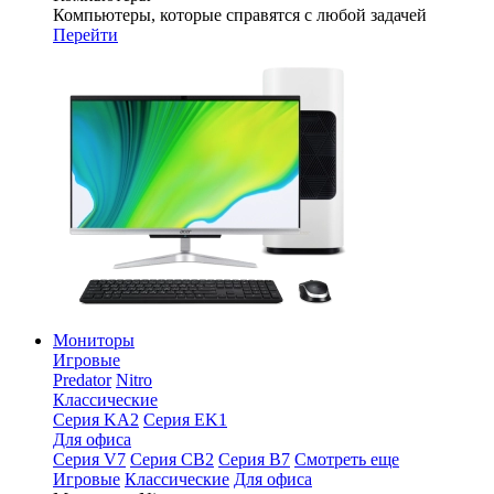
Компьютеры, которые справятся с любой задачей
Перейти
Мониторы
Игровые
Predator
Nitro
Классические
Серия KA2
Серия EK1
Для офиса
Серия V7
Серия CB2
Серия B7
Смотреть еще
Игровые
Классические
Для офиса