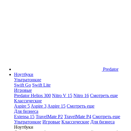
Predator
Ноутбуки
Ультратонкие
Swift Go
Swift Lite
Игровые
Predator Helios 300
Nitro V 15
Nitro 16
Смотреть еще
Классические
Aspire 5
Aspire 3
Aspire 15
Смотреть еще
Для бизнеса
Extensa 15
TravelMate P2
TravelMate P4
Смотреть еще
Ультратонкие
Игровые
Классические
Для бизнеса
Ноутбуки