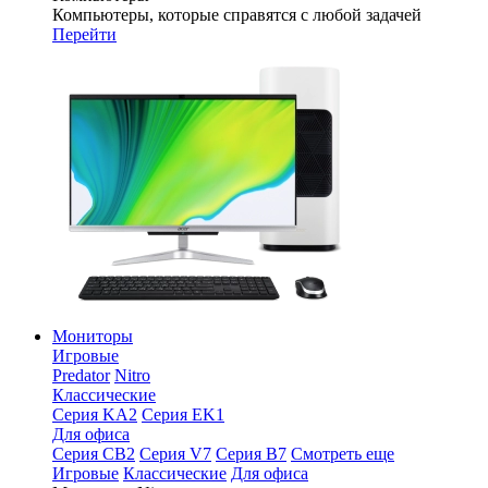
Компьютеры, которые справятся с любой задачей
Перейти
Мониторы
Игровые
Predator
Nitro
Классические
Серия KA2
Серия EK1
Для офиса
Серия CB2
Серия V7
Серия B7
Смотреть еще
Игровые
Классические
Для офиса