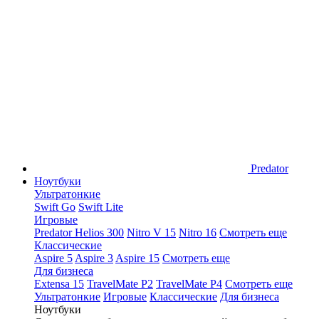
Predator
Ноутбуки
Ультратонкие
Swift Go
Swift Lite
Игровые
Predator Helios 300
Nitro V 15
Nitro 16
Смотреть еще
Классические
Aspire 5
Aspire 3
Aspire 15
Смотреть еще
Для бизнеса
Extensa 15
TravelMate P2
TravelMate P4
Смотреть еще
Ультратонкие
Игровые
Классические
Для бизнеса
Ноутбуки