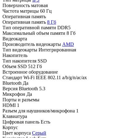
Поверхность
матовая
Частота матрицы
60 Гц
Оперативная память
Оперативная память
8 Гб
Тип оперативной памяти
DDR5
Максимальный объем памяти
8 Гб
Видеокарта
Производитель видеокарты
AMD
Тип видеокарты
Интегрированная
Накопитель
Тип накопителя
SSD
Объем SSD
512 Гб
Встроенное оборудование
Стандарт Wi-Fi
IEEE 802.11 a/b/g/n/ac/ax
Bluetooth
Да
Версия Bluetooth
5.3
Микрофон
Да
Порты и разъемы
HDMI
1
Разъем для наушников/микрофона
1
Клавиатура
Цифровая панель
Есть
Корпус
Цвет корпуса
Серый