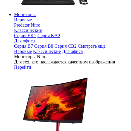
Мониторы
Игровые
Predator
Nitro
Классические
Серия EK1
Серия KA2
Для офиса
Серия B7
Серия B8
Серия CB2
Смотреть еще
Игровые
Классические
Для офиса
Мониторы Nitro
Для тех, кто наслаждается качеством изображения
Перейти