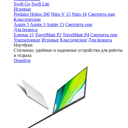
Swift Go
Swift Lite
Игровые
Predator Helios 300
Nitro V 15
Nitro 16
Смотреть еще
Классические
Aspire 5
Aspire 3
Aspire 15
Смотреть еще
Для бизнеса
Extensa 15
TravelMate P2
TravelMate P4
Смотреть еще
Ультратонкие
Игровые
Классические
Для бизнеса
Ноутбуки
Стильные, удобные и надежные устройства для работы
и отдыха
Перейти