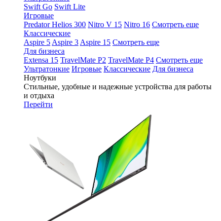
Swift Go
Swift Lite
Игровые
Predator Helios 300
Nitro V 15
Nitro 16
Смотреть еще
Классические
Aspire 5
Aspire 3
Aspire 15
Смотреть еще
Для бизнеса
Extensa 15
TravelMate P2
TravelMate P4
Смотреть еще
Ультратонкие
Игровые
Классические
Для бизнеса
Ноутбуки
Стильные, удобные и надежные устройства для работы
и отдыха
Перейти