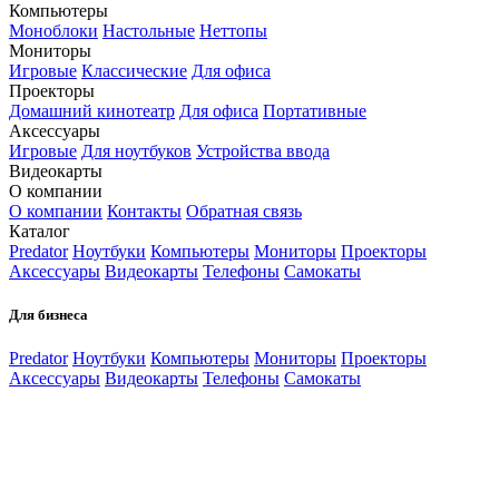
Компьютеры
Моноблоки
Настольные
Неттопы
Мониторы
Игровые
Классические
Для офиса
Проекторы
Домашний кинотеатр
Для офиса
Портативные
Аксессуары
Игровые
Для ноутбуков
Устройства ввода
Видеокарты
О компании
О компании
Контакты
Обратная связь
Каталог
Predator
Ноутбуки
Компьютеры
Мониторы
Проекторы
Аксессуары
Видеокарты
Телефоны
Самокаты
Для бизнеса
Predator
Ноутбуки
Компьютеры
Мониторы
Проекторы
Аксессуары
Видеокарты
Телефоны
Самокаты