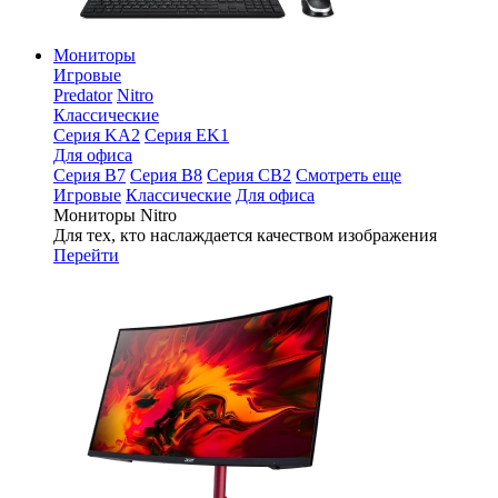
Мониторы
Игровые
Predator
Nitro
Классические
Серия KA2
Серия EK1
Для офиса
Серия B7
Серия B8
Серия CB2
Смотреть еще
Игровые
Классические
Для офиса
Мониторы Nitro
Для тех, кто наслаждается качеством изображения
Перейти