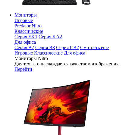
Мониторы
Игровые
Predator
Nitro
Классические
Серия EK1
Серия KA2
Для офиса
Серия B7
Серия B8
Серия CB2
Смотреть еще
Игровые
Классические
Для офиса
Мониторы Nitro
Для тех, кто наслаждается качеством изображения
Перейти