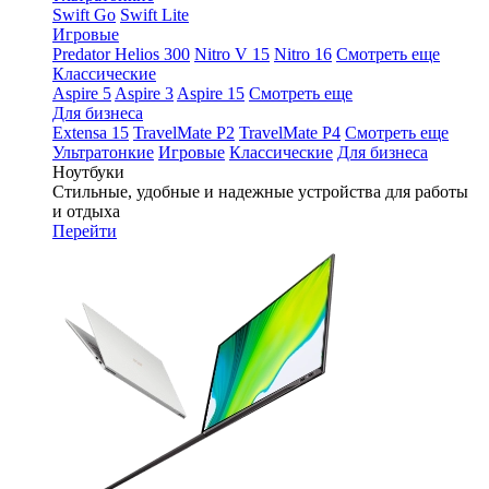
Swift Go
Swift Lite
Игровые
Predator Helios 300
Nitro V 15
Nitro 16
Смотреть еще
Классические
Aspire 5
Aspire 3
Aspire 15
Смотреть еще
Для бизнеса
Extensa 15
TravelMate P2
TravelMate P4
Смотреть еще
Ультратонкие
Игровые
Классические
Для бизнеса
Ноутбуки
Стильные, удобные и надежные устройства для работы
и отдыха
Перейти