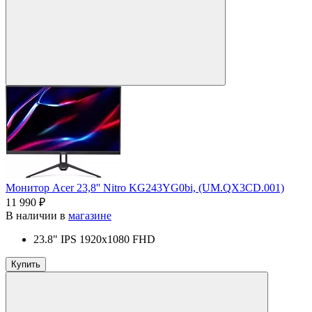
Монитор Acer 23,8'' Nitro KG243YG0bi, (UM.QX3CD.001)
11 990 ₽
В наличии в
магазине
23.8" IPS 1920x1080 FHD
Купить