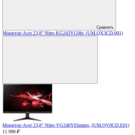
Сравнить
Монитор Acer 23,8'' Nitro KG243YG0bi, (UM.QX3CD.001)
Монитор Acer 23,8" Nitro VG240YEbmipx, (UM.QV0CD.E01)
11 990 ₽