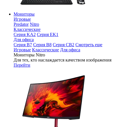
Мониторы
Игровые
Predator
Nitro
Классические
Серия KA2
Серия EK1
Для офиса
Серия B7
Серия B8
Серия CB2
Смотреть еще
Игровые
Классические
Для офиса
Мониторы Nitro
Для тех, кто наслаждается качеством изображения
Перейти