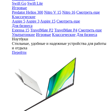
Swift Go
Swift Lite
Игровые
Predator Helios 300
Nitro V 15
Nitro 16
Смотреть еще
Классические
Aspire 5
Aspire 3
Aspire 15
Смотреть еще
Для бизнеса
Extensa 15
TravelMate P2
TravelMate P4
Смотреть еще
Ультратонкие
Игровые
Классические
Для бизнеса
Ноутбуки
Стильные, удобные и надежные устройства для работы
и отдыха
Перейти