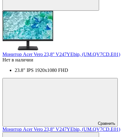
Монитор Acer Vero 23,8'' V247YEbip, (UM.QV7CD.E01)
Нет в наличии
23.8" IPS 1920x1080 FHD
Сравнить
Монитор Acer Vero 23,8'' V247YEbip, (UM.QV7CD.E01)