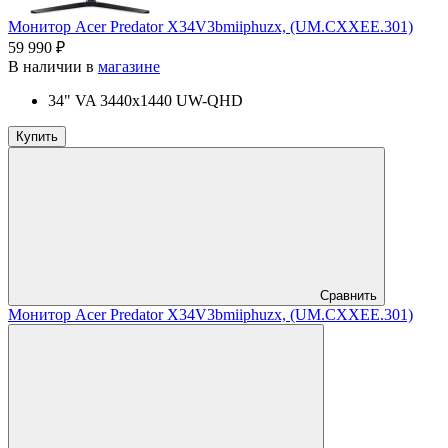
Монитор Acer Predator X34V3bmiiphuzx, (UM.CXXEE.301)
59 990 ₽
В наличии в
магазине
34" VA 3440x1440 UW-QHD
Купить
Сравнить
Монитор Acer Predator X34V3bmiiphuzx, (UM.CXXEE.301)