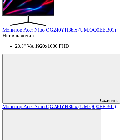
Монитор Acer Nitro QG240YH3bix (UM.QQ0EE.301)
Нет в наличии
23.8" VA 1920x1080 FHD
Сравнить
Монитор Acer Nitro QG240YH3bix (UM.QQ0EE.301)