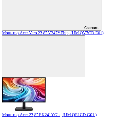
Сравнить
Монитор Acer Vero 23,8'' V247YEbip, (UM.QV7CD.E01)
Монитор Acer 23,8'' EK241YGbi, (UM.QE1CD.G01 )