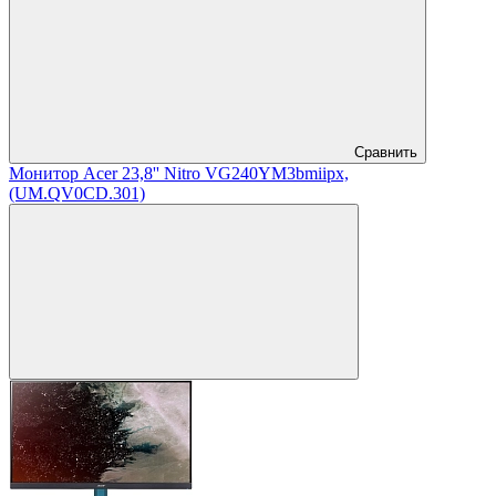
Сравнить
Монитор Acer 23,8'' Nitro VG240YM3bmiipx,
(UM.QV0CD.301)