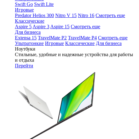
Swift Go
Swift Lite
Игровые
Predator Helios 300
Nitro V 15
Nitro 16
Смотреть еще
Классические
Aspire 5
Aspire 3
Aspire 15
Смотреть еще
Для бизнеса
Extensa 15
TravelMate P2
TravelMate P4
Смотреть еще
Ультратонкие
Игровые
Классические
Для бизнеса
Ноутбуки
Стильные, удобные и надежные устройства для работы
и отдыха
Перейти