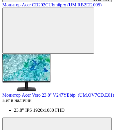
Монитор Acer CB292CUbmiiprx (UM.RB2EE.005)
Монитор Acer Vero 23,8'' V247YEbip, (UM.QV7CD.E01)
Нет в наличии
23.8" IPS 1920x1080 FHD