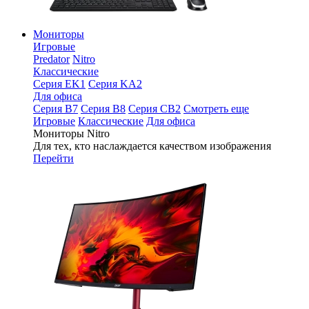
Мониторы
Игровые
Predator
Nitro
Классические
Серия EK1
Серия KA2
Для офиса
Серия B7
Серия B8
Серия CB2
Смотреть еще
Игровые
Классические
Для офиса
Мониторы Nitro
Для тех, кто наслаждается качеством изображения
Перейти