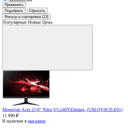
Применить
Подобрать
Сбросить
Фильтр
и сортировка (13)
Популярные
Новые
Цена
Монитор Acer 23,8" Nitro VG240YEbmipx, (UM.QV0CD.E01)
11 990 ₽
В наличии в
магазине