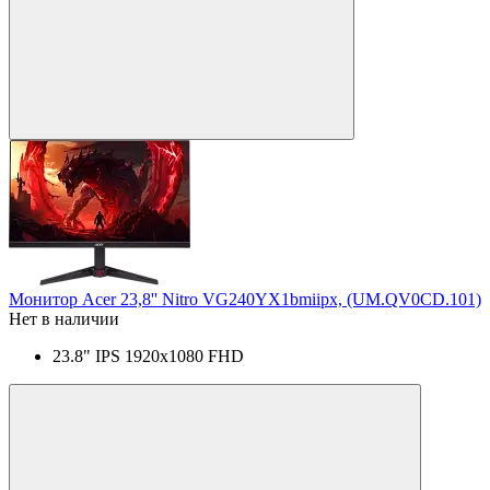
Монитор Acer 23,8'' Nitro VG240YX1bmiipx, (UM.QV0CD.101)
Нет в наличии
23.8" IPS 1920x1080 FHD