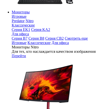
Мониторы
Игровые
Predator
Nitro
Классические
Серия EK1
Серия KA2
Для офиса
Серия B7
Серия B8
Серия CB2
Смотреть еще
Игровые
Классические
Для офиса
Мониторы Nitro
Для тех, кто наслаждается качеством изображения
Перейти