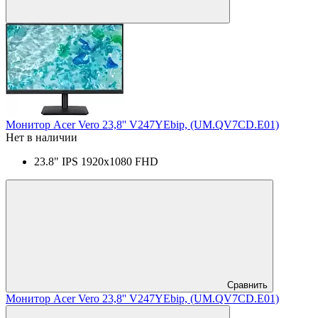
Монитор Acer Vero 23,8'' V247YEbip, (UM.QV7CD.E01)
Нет в наличии
23.8" IPS 1920x1080 FHD
Сравнить
Монитор Acer Vero 23,8'' V247YEbip, (UM.QV7CD.E01)