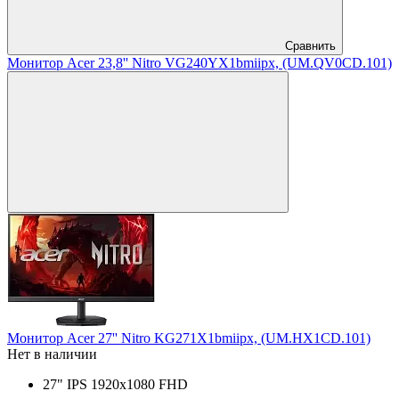
Сравнить
Монитор Acer 23,8'' Nitro VG240YX1bmiipx, (UM.QV0CD.101)
Монитор Acer 27'' Nitro KG271X1bmiipx, (UM.HX1CD.101)
Нет в наличии
27" IPS 1920x1080 FHD