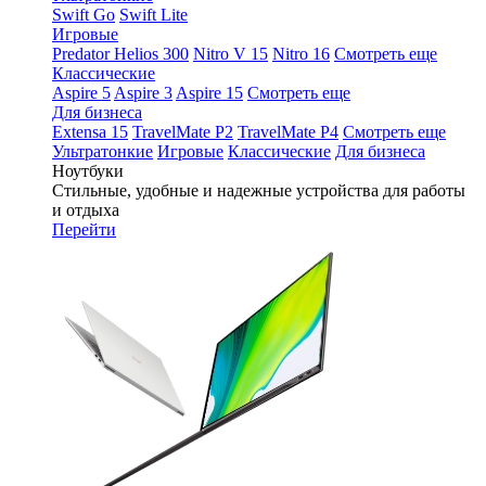
Swift Go
Swift Lite
Игровые
Predator Helios 300
Nitro V 15
Nitro 16
Смотреть еще
Классические
Aspire 5
Aspire 3
Aspire 15
Смотреть еще
Для бизнеса
Extensa 15
TravelMate P2
TravelMate P4
Смотреть еще
Ультратонкие
Игровые
Классические
Для бизнеса
Ноутбуки
Стильные, удобные и надежные устройства для работы
и отдыха
Перейти