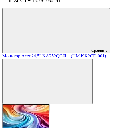
24.5" IPS 1920x1080 FHD
Сравнить
Монитор Acer 24,5'' KA252QG0bi, (UM.KX2CD.001)