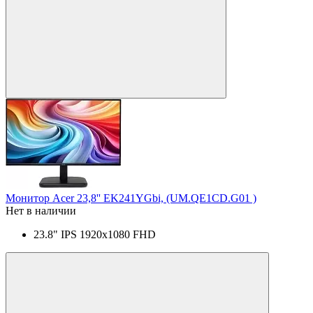
Монитор Acer 23,8'' EK241YGbi, (UM.QE1CD.G01 )
Нет в наличии
23.8" IPS 1920x1080 FHD