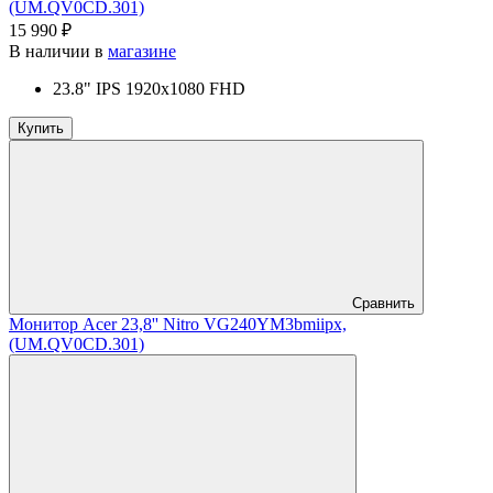
(UM.QV0CD.301)
15 990 ₽
В наличии в
магазине
23.8" IPS 1920x1080 FHD
Купить
Сравнить
Монитор Acer 23,8'' Nitro VG240YM3bmiipx,
(UM.QV0CD.301)