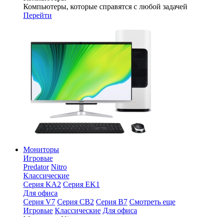
Компьютеры, которые справятся с любой задачей
Перейти
Мониторы
Игровые
Predator
Nitro
Классические
Серия KA2
Серия EK1
Для офиса
Серия V7
Серия CB2
Серия B7
Смотреть еще
Игровые
Классические
Для офиса