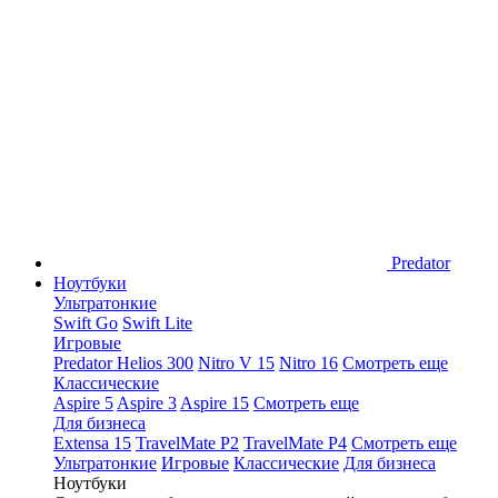
Predator
Ноутбуки
Ультратонкие
Swift Go
Swift Lite
Игровые
Predator Helios 300
Nitro V 15
Nitro 16
Смотреть еще
Классические
Aspire 5
Aspire 3
Aspire 15
Смотреть еще
Для бизнеса
Extensa 15
TravelMate P2
TravelMate P4
Смотреть еще
Ультратонкие
Игровые
Классические
Для бизнеса
Ноутбуки