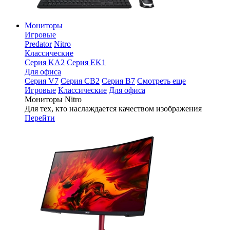
Мониторы
Игровые
Predator
Nitro
Классические
Серия KA2
Серия EK1
Для офиса
Серия V7
Серия CB2
Серия B7
Смотреть еще
Игровые
Классические
Для офиса
Мониторы Nitro
Для тех, кто наслаждается качеством изображения
Перейти