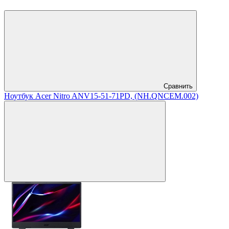
Сравнить
Ноутбук Acer Nitro ANV15-51-71PD, (NH.QNCEM.002)