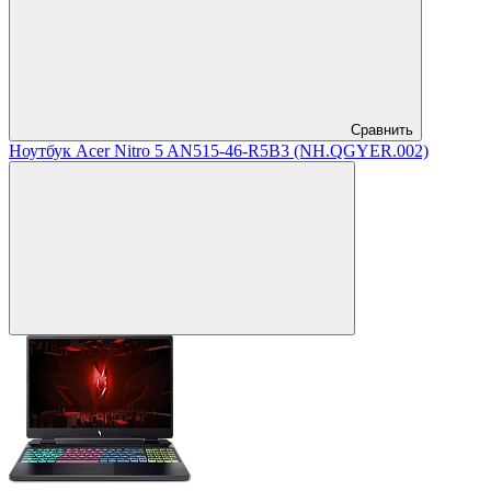
Сравнить
Ноутбук Acer Nitro 5 AN515-46-R5B3 (NH.QGYER.002)