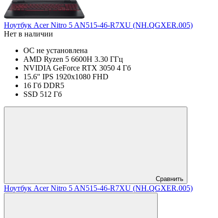
Ноутбук Acer Nitro 5 AN515-46-R7XU (NH.QGXER.005)
Нет в наличии
ОС не установлена
AMD Ryzen 5 6600H 3.30 ГГц
NVIDIA GeForce RTX 3050 4 Гб
15.6" IPS 1920x1080 FHD
16 Гб DDR5
SSD 512 Гб
Сравнить
Ноутбук Acer Nitro 5 AN515-46-R7XU (NH.QGXER.005)