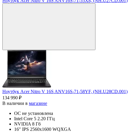
Ноутбук Acer Nitro V 16S ANV16S-71-55X8, (NH.U27CD.001)
Ноутбук Acer Nitro V 16S ANV16S-71-58YF, (NH.U28CD.001)
134 990 ₽
В наличии в
магазине
ОС не установлена
Intel Core 5 2.20 ГГц
NVIDIA 8 Гб
16" IPS 2560x1600 WQXGA