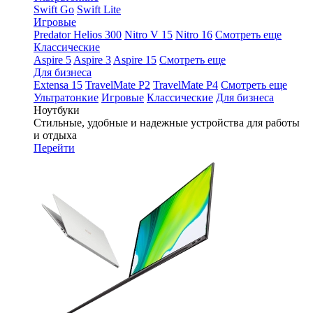
Swift Go
Swift Lite
Игровые
Predator Helios 300
Nitro V 15
Nitro 16
Смотреть еще
Классические
Aspire 5
Aspire 3
Aspire 15
Смотреть еще
Для бизнеса
Extensa 15
TravelMate P2
TravelMate P4
Смотреть еще
Ультратонкие
Игровые
Классические
Для бизнеса
Ноутбуки
Стильные, удобные и надежные устройства для работы
и отдыха
Перейти