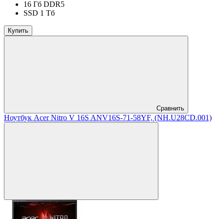
16 Гб DDR5
SSD 1 Тб
Купить
Сравнить
Ноутбук Acer Nitro V 16S ANV16S-71-58YF, (NH.U28CD.001)