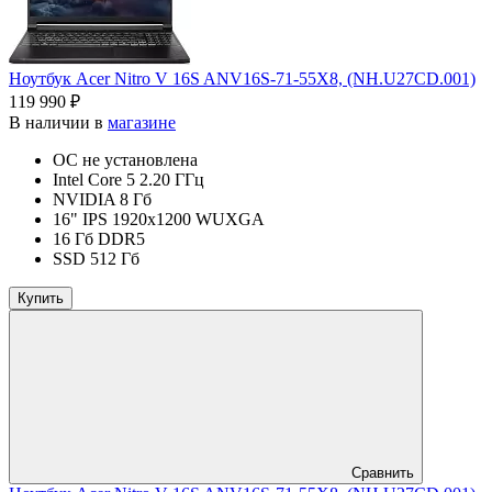
Ноутбук Acer Nitro V 16S ANV16S-71-55X8, (NH.U27CD.001)
119 990 ₽
В наличии в
магазине
ОС не установлена
Intel Core 5 2.20 ГГц
NVIDIA 8 Гб
16" IPS 1920x1200 WUXGA
16 Гб DDR5
SSD 512 Гб
Купить
Сравнить