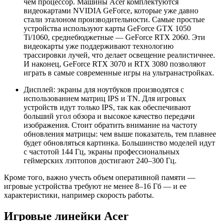
чем процессор. Машины Acer комплектуются
видеокартами NVIDIA GeForce, которые уже давно
стали эталоном производительности. Самые простые
устройства используют карты GeForce GTX 1050
Ti/1060, среднебюджетные — GeForce RTX 2060. Эти
видеокарты уже поддерживают технологию
трассировки лучей, что делает освещение реалистичнее.
И наконец, GeForce RTX 3070 и RTX 3080 позволяют
играть в самые современные игры на ультранастройках.
Дисплей: экраны для ноутбуков производятся с
использованием матриц IPS и TN. Для игровых
устройств идут только IPS, так как обеспечивают
больший угол обзора и высокое качество передачи
изображения. Стоит обратить внимание на частоту
обновления матрицы: чем выше показатель, тем плавнее
будет обновляться картинка. Большинство моделей идут
с частотой 144 Гц, экраны профессиональных
геймерских лэптопов достигают 240–300 Гц.
Кроме того, важно учесть объем оперативной памяти —
игровые устройства требуют не менее 8–16 Гб — и ее
характеристики, например скорость работы.
Игровые линейки Acer