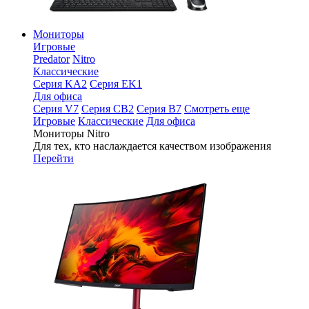
Мониторы
Игровые
Predator
Nitro
Классические
Серия KA2
Серия EK1
Для офиса
Серия V7
Серия CB2
Серия B7
Смотреть еще
Игровые
Классические
Для офиса
Мониторы Nitro
Для тех, кто наслаждается качеством изображения
Перейти