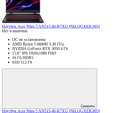
Ноутбук Acer Nitro 5 AN515-46-R7XU (NH.QGXER.005)
Нет в наличии
ОС не установлена
AMD Ryzen 5 6600H 3.30 ГГц
NVIDIA GeForce RTX 3050 4 Гб
15.6" IPS 1920x1080 FHD
16 Гб DDR5
SSD 512 Гб
Сравнить
Ноутбук Acer Nitro 5 AN515-46-R7XU (NH.QGXER.005)