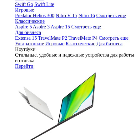
Swift Go
Swift Lite
Игровые
Predator Helios 300
Nitro V 15
Nitro 16
Смотреть еще
Классические
Aspire 5
Aspire 3
Aspire 15
Смотреть еще
Для бизнеса
Extensa 15
TravelMate P2
TravelMate P4
Смотреть еще
Ультратонкие
Игровые
Классические
Для бизнеса
Ноутбуки
Стильные, удобные и надежные устройства для работы
и отдыха
Перейти